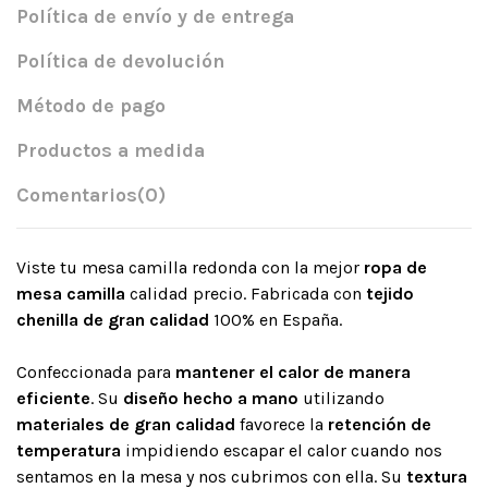
Política de envío y de entrega
Política de devolución
Método de pago
Productos a medida
Comentarios
(0)
Viste tu mesa camilla redonda con la mejor
ropa de
mesa camilla
calidad precio. Fabricada con
tejido
chenilla de gran calidad
100% en España.
Confeccionada para
mantener el calor de manera
eficiente
. Su
diseño hecho a mano
utilizando
materiales de gran calidad
favorece la
retención de
temperatura
impidiendo escapar el calor cuando nos
sentamos en la mesa y nos cubrimos con ella. Su
textura