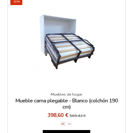
-30%
Muebles de hogar
Mueble cama plegable - Blanco (colchón 190
cm)
398,60 €
569,43 €