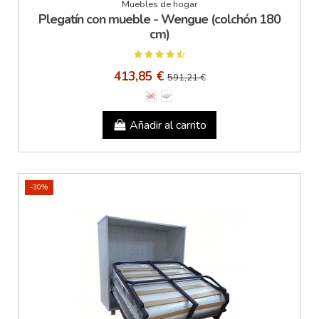
Muebles de hogar
Plegatín con mueble - Wengue (colchón 180
cm)
413,85 €
591,21 €
Añadir al carrito
-30%