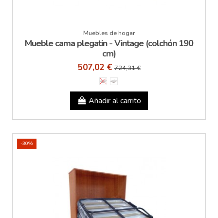
Muebles de hogar
Mueble cama plegatin - Vintage (colchón 190
cm)
507,02 €
724,31 €
Añadir al carrito
-30%