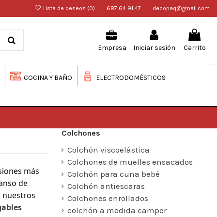
Lista de deseos (
0
)
687 64 91 47
decopaq@gmail.com
Iniciar sesión
Carrito
Empresa
COCINA Y BAÑO
ELECTRODOMÉSTICOS
Colchones
Colchón viscoelástica
Colchones de muelles ensacados
nsiones más
Colchón para cuna bebé
canso de
Colchón antiescaras
a nuestros
Colchones enrollados
gables
colchón a medida camper