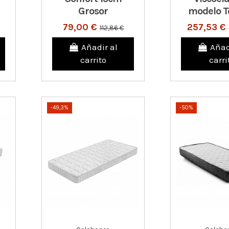
Grosor
modelo T
79,00 €
257,53 €
112,86 €
Añadir al
Añad
carrito
carri
-49,3%
-50%