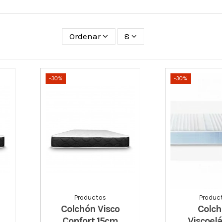
Ordenar
8
-30%
-30%
Productos
Produc
Colchón Visco
Colc
Confort 15cm
Viscoelá