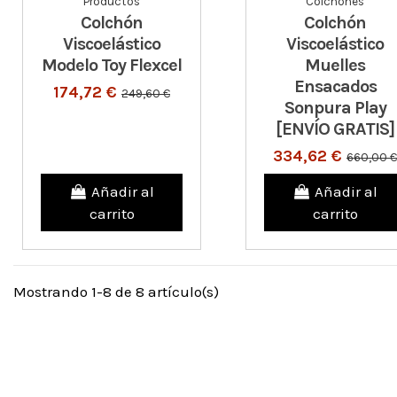
Productos
Colchones
Colchón
Colchón
Viscoelástico
Viscoelástico
Modelo Toy Flexcel
Muelles
Ensacados
174,72 €
249,60 €
Sonpura Play
[ENVÍO GRATIS]
334,62 €
660,00 €
Añadir al
Añadir al
carrito
carrito
Mostrando 1-8 de 8 artículo(s)