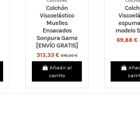
Colchones
Colcho
Colchón
Colc
Viscoelástico
Viscoelá
Muelles
espuma
Ensacados
modelo 
Sonpura Game
69,88 €
[ENVÍO GRATIS]
313,33 €
618,00 €
Añadir al
Añad
carrito
carri