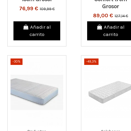
Grosor
76,99 €
109,99 €
89,00 €
127,14 €
Añadir al
Añadir al
carrito
carrito
-30%
-49,3%