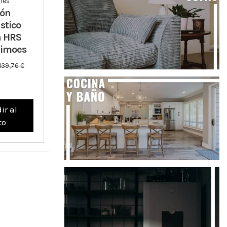
nes
hón
stico
 HRS
Simoes
139,76 €
ir al
to