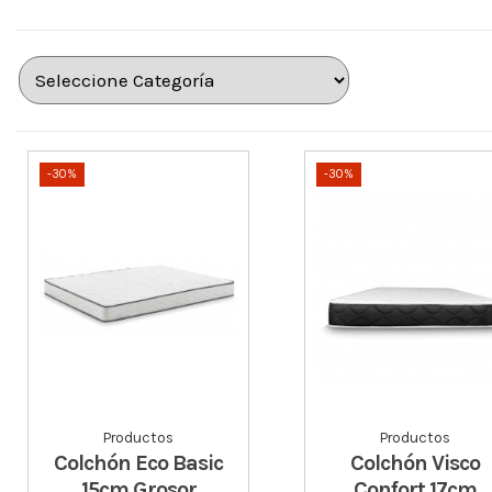
-30%
-30%
Productos
Productos
Colchón Eco Basic
Colchón Visco
15cm Grosor
Confort 17cm