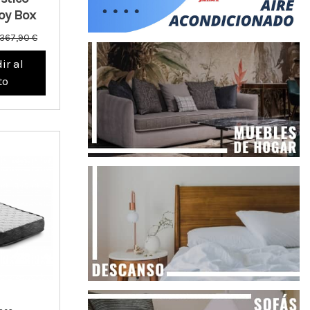
oy Box
367,90 €
ir al
to