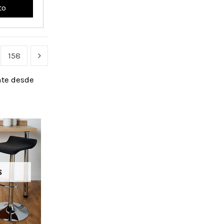
to
158
nte desde