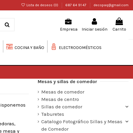
Lista de deseos (
0
)
687 64 91 47
decopaq@gmail.com
Iniciar sesión
Carrito
Empresa
COCINA Y BAÑO
ELECTRODOMÉSTICOS
Mesas y sillas de comedor
Mesas de comedor
Mesas de centro
 Disponemos
Sillas de comedor
Taburetes
Catalogo Fotográfico Sillas y Mesas
edoras,
de Comedor
e mesa y