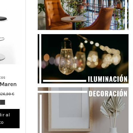
tos
 Maren
126,99 €
ir al
to