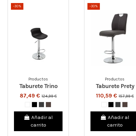
-30%
-30%
Productos
Productos
Taburete Trino
Taburete Prety
87,49 €
110,59 €
124,99 €
157,99 €
Añadir al
Añadir al
carrito
carrito