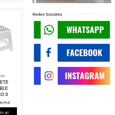
Redes Sociales
tos
ETE
BLE
O 3
18,75 €
ir al