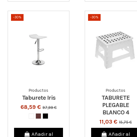
-30%
-30%
Productos
Productos
Taburete Iris
TABURETE
PLEGABLE
68,59 €
97,99 €
BLANCO 4
11,03 €
15,75 €
Añadir al
Añadir al