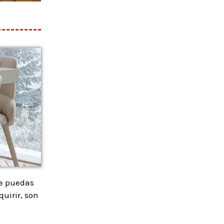
ue puedas
uirir, son