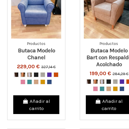
Productos
Productos
Butaca Modelo
Butaca Modelo
Chanel
Bart con Respald
Acolchado
229,00 €
327,14 €
199,00 €
284,29 €
Añadir al
Añadir al
carrito
carrito