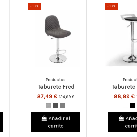
-30%
-30%
Productos
Produc
Taburete Fred
Taburete
87,49 €
88,89 €
124,99 €
Añadir al
Añad
carrito
carri