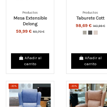
Productos
Productos
Mesa Extensible
Taburete Cott
Delong
98,69 €
140,99 €
59,99 €
85,70 €
Añadir al
Añadir al
carrito
carrito
-30%
-30%