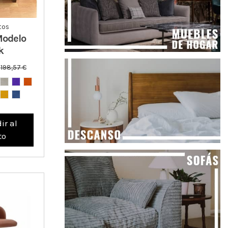
tos
Modelo
k
€
198,57 €
ir al
to