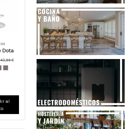
tos
e Dota
140,99 €
ir al
to