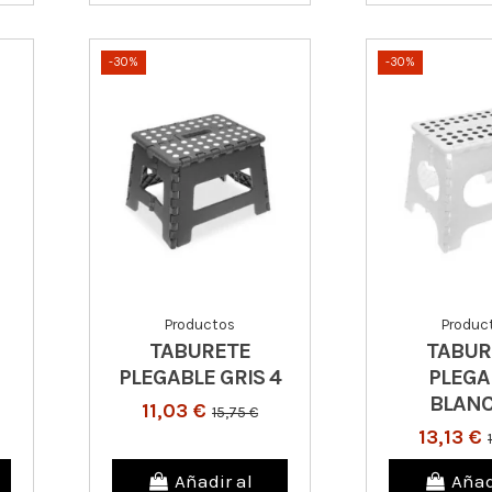
-30%
-30%
Productos
Produc
TABURETE
TABUR
PLEGABLE GRIS 4
PLEGA
BLANC
11,03 €
15,75 €
13,13 €
Añadir al
Añad