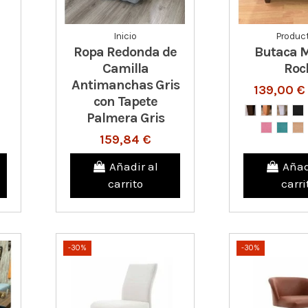
Inicio
Produc
Ropa Redonda de
Butaca 
Camilla
Roc
Antimanchas Gris
139,00 
con Tapete
Palmera Gris
159,84 €
Añadir al
Añad
carrito
carri
-30%
-30%