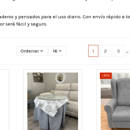
deros y pensados para el uso diario. Con envío rápido a 
 será fácil y seguro.
Ordenar
16
1
2
3
…
-30%