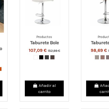
Productos
Produc
Taburete Bole
Taburet
o
107,09 €
98,69 €
152,99 €
Añadir al
Añad
carrito
carri