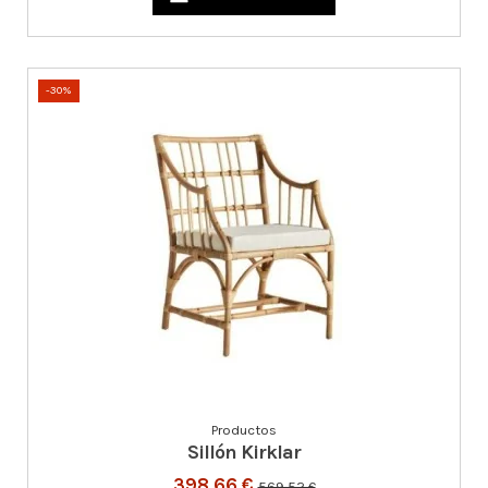
-30%
Productos
Sillón Kirklar
398,66 €
569,52 €