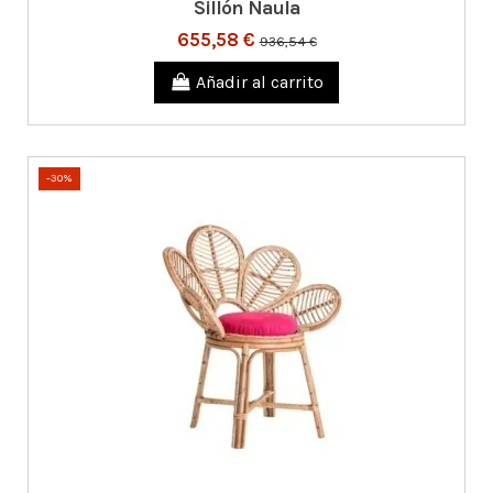
Sillón Naula
655,58 €
936,54 €
Añadir al carrito
-30%