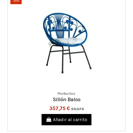
-30%
Productos
Sillón Balos
357,75 €
511,07 €
Añadir al carrito