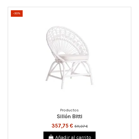
-30%
Productos
Sillón Bitti
357,75 €
511,07 €
Añadir al carrito