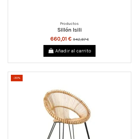
Productos
Sillón Isili
660,01 €
942,87 €
Añadir al carrito
-30%