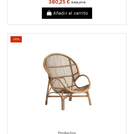
380,25 €
543,21 €
Añadir al carrito
-30%
Productos