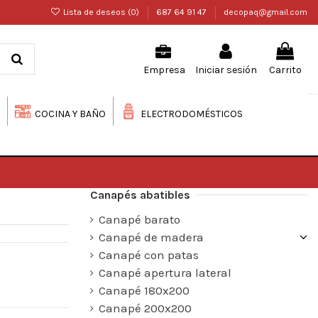
Lista de deseos (
0
)
687 64 91 47
decopaq@gmail.com
Iniciar sesión
Carrito
Empresa
COCINA Y BAÑO
ELECTRODOMÉSTICOS
Canapés abatibles
Canapé barato
Canapé de madera
Canapé con patas
Canapé apertura lateral
Canapé 180x200
Canapé 200x200