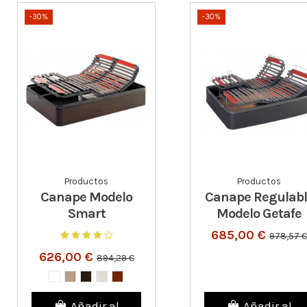
-30%
-30%
Productos
Productos
Canape Modelo
Canape Regulabl
Smart
Modelo Getafe
685,00 €
978,57 €
626,00 €
894,29 €
Añadir al
Añadir al