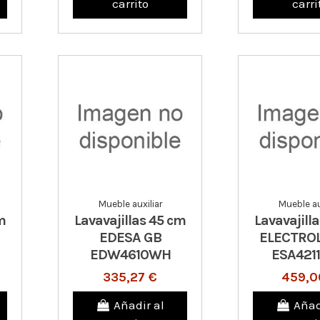
carrito
carri
Mueble auxiliar
Mueble au
m
Lavavajillas 45 cm
Lavavajill
EDESA GB
ELECTRO
EDW4610WH
ESA421
335,27 €
459,0
Añadir al
Añad