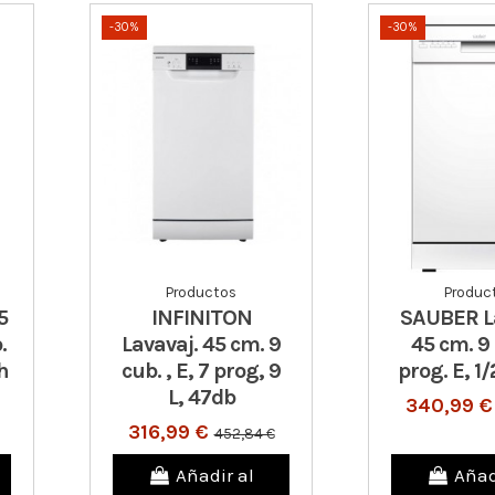
-30%
-30%
Productos
Produc
5
INFINITON
SAUBER L
.
Lavavaj. 45 cm. 9
45 cm. 9 
h
cub. , E, 7 prog, 9
prog. E, 1
L, 47db
340,99 
316,99 €
452,84 €
Añadir al
Añad