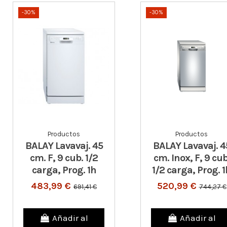
-30%
-30%
Productos
Productos
BALAY Lavavaj. 45
BALAY Lavavaj. 4
cm. F, 9 cub. 1/2
cm. Inox, F, 9 cub
carga, Prog. 1h
1/2 carga, Prog. 1
483,99 €
520,99 €
691,41 €
744,27 €
Añadir al
Añadir al