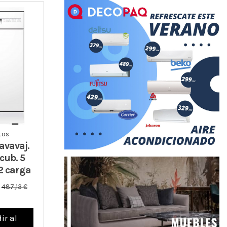
tos
avavaj.
cub. 5
/2 carga
€
487,13 €
ir al