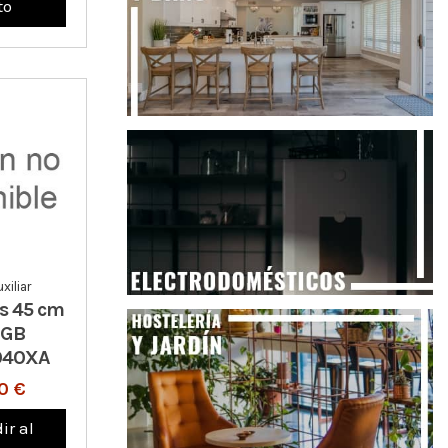
to
xiliar
as 45 cm
 GB
040XA
0 €
ir al