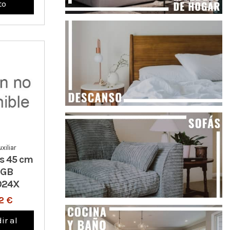
to
xiliar
as 45 cm
 GB
024X
2 €
ir al