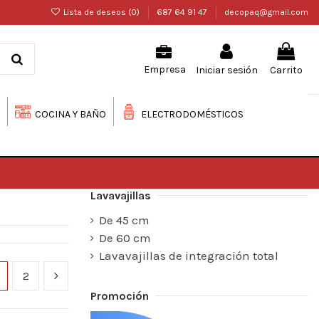
Lista de deseos (
0
)
687 64 91 47
decopaq@gmail.com
Iniciar sesión
Carrito
Empresa
COCINA Y BAÑO
ELECTRODOMÉSTICOS
Lavavajillas
De 45 cm
De 60 cm
Lavavajillas de integración total
2
Promoción