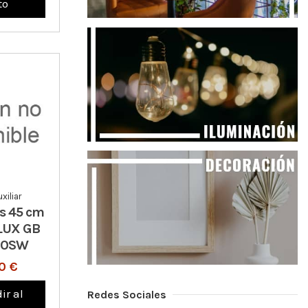
to
xiliar
as 45 cm
LUX GB
10SW
0 €
ir al
Redes Sociales