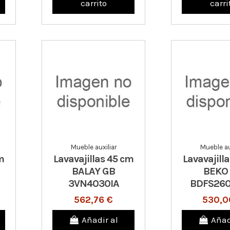
carrito
carri
Mueble auxiliar
Mueble au
m
Lavavajillas 45 cm
Lavavajill
BALAY GB
BEKO
3VN4030IA
BDFS26
562,76 €
530,0
Añadir al
Añad