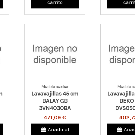
carrito
carri
Mueble auxiliar
Mueble au
m
Lavavajillas 45 cm
Lavavajill
BALAY GB
BEKO
3VN4030BA
DVS05
471,09 €
402,7
Añadir al
Añad