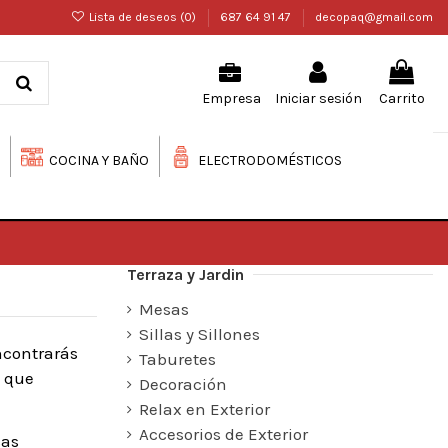
Lista de deseos (
0
)
687 64 91 47
decopaq@gmail.com
Iniciar sesión
Carrito
Empresa
COCINA Y BAÑO
ELECTRODOMÉSTICOS
Terraza y Jardin
Mesas
Sillas y Sillones
encontrarás
Taburetes
s que
Decoración
Relax en Exterior
Accesorios de Exterior
sas