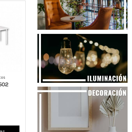
tos
502
as