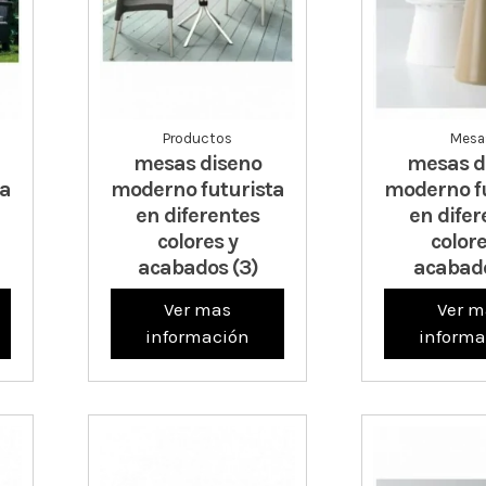
Productos
Mesa
mesas diseno
mesas d
ta
moderno futurista
moderno f
en diferentes
en difer
colores y
colore
acabados (3)
acabado
Ver mas
Ver m
información
informa