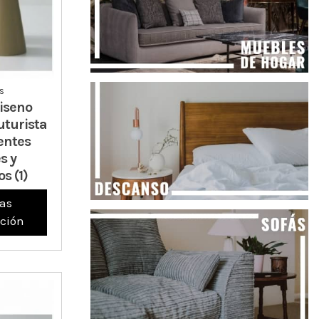
s
iseno
uturista
entes
s y
s (1)
as
ción