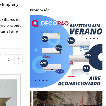
 limpiar y
Promoción
xiliares de
envío rápido
ar al aire
3