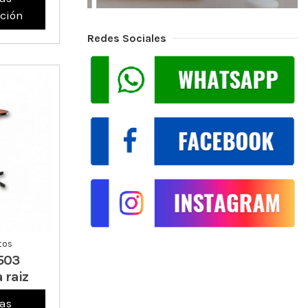
ción
Redes Sociales
tos
503
 raiz
as