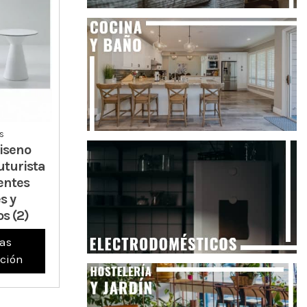
s
iseno
uturista
entes
s y
s (2)
as
ción