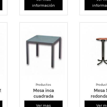
información
informa
Productos
Produc
2
Mesa inca
Mesa 
cuadrada
redonda
Ver mas
Ver m