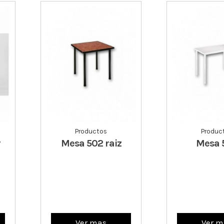
Productos
Produc
r
Mesa 502 raiz
Mesa 
Ver mas
Ver m