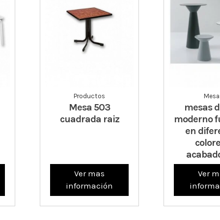
Productos
Mesa
Mesa 503
mesas d
cuadrada raiz
moderno f
en difer
colore
acabado
Ver mas
Ver m
información
informa