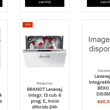
carrito
carri
-30%
Decorac
Lavavaj
Integrabl
Productos
BEKO
BRANDT Lavavaj.
DIS35
4
Integr. 13 cub. 6
s
prog. E, Inicio
420,5
diferido 24h