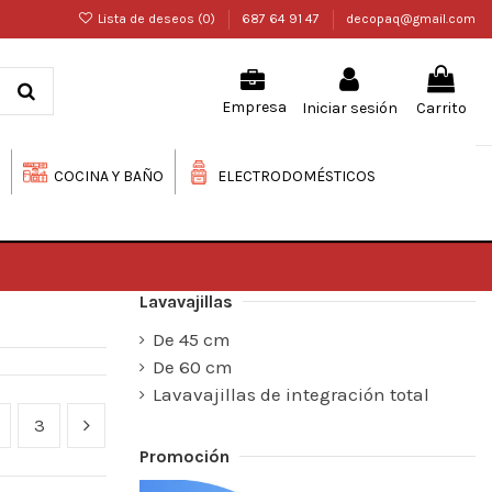
Lista de deseos (
0
)
687 64 91 47
decopaq@gmail.com
Iniciar sesión
Carrito
Empresa
COCINA Y BAÑO
ELECTRODOMÉSTICOS
Lavavajillas
De 45 cm
De 60 cm
Lavavajillas de integración total
3
Promoción