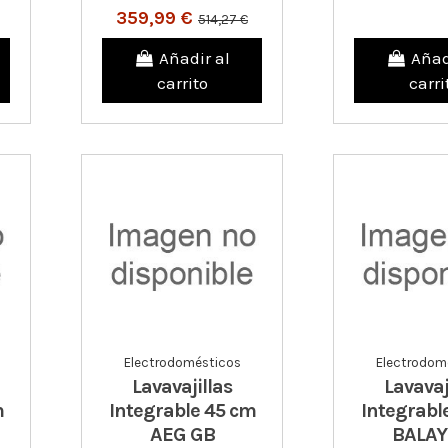
359,99 €
514,27 €
Añadir al
Añad
carrito
carri
Electrodomésticos
Electrodom
Lavavajillas
Lavavaj
m
Integrable 45 cm
Integrabl
AEG GB
BALAY