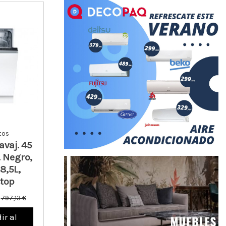
tos
vaj. 45
. Negro,
8,5L,
top
€
797,13 €
ir al