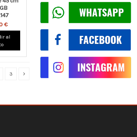
e 45 cm
 GB
147
0 €
ir al
to
3