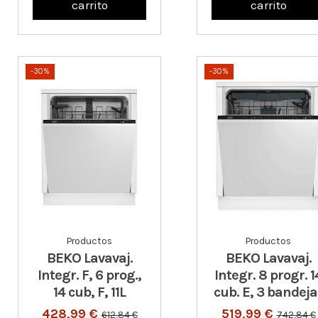
carrito
carrito
-30%
-30%
Productos
Productos
BEKO Lavavaj.
BEKO Lavavaj.
Integr. F, 6 prog.,
Integr. 8 progr. 1
14 cub, F, 11L
cub. E, 3 bandeja
428,99 €
519,99 €
612,84 €
742,84 €