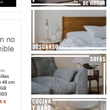
to
ión
illas
e 45 cm
 GB
023
5 €