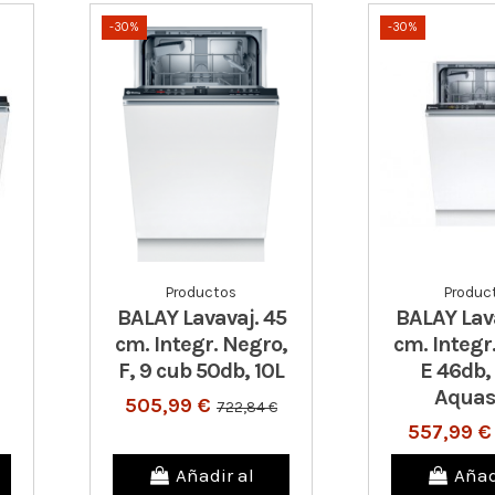
-30%
-30%
Productos
Produc
BALAY Lavavaj. 45
BALAY Lava
cm. Integr. Negro,
cm. Integr
F, 9 cub 50db, 10L
E 46db, 
Aquas
505,99 €
722,84 €
557,99 
Añadir al
Añad