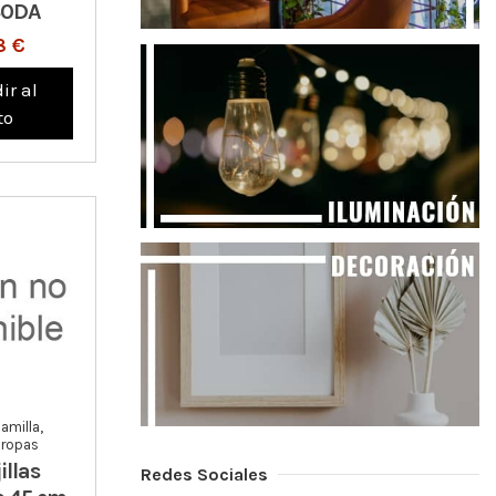
30DA
8 €
ir al
to
amilla,
y ropas
illas
Redes Sociales