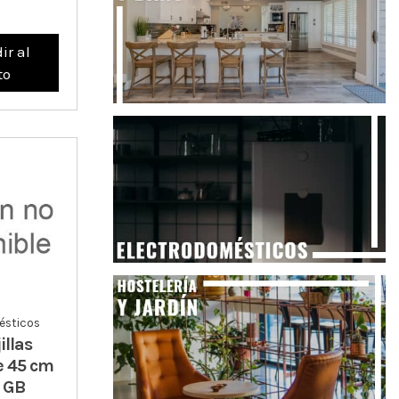
ir al
to
ésticos
illas
e 45 cm
 GB