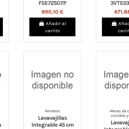
FSE72507P
3VT53
690,10 €
671,8
Añadir al
Añad
carrito
carri
Armarios
Mesas de c
cristales 
Lavavajillas
Lavavaj
m
Integrable 45 cm