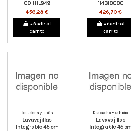
CDIH1L949
114310000
456,28 €
426,70 €
Añadir al
Añadir al
carrito
carrito
Hostelería y jardín
Despacho y estudio
Lavavajillas
Lavavajillas
Integrable 45 cm
Integrable 45 c