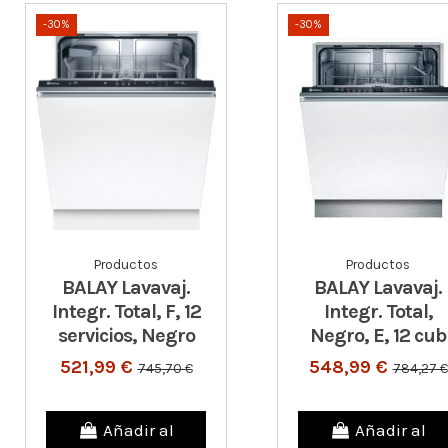
-30%
-30%
Productos
Productos
BALAY Lavavaj.
BALAY Lavavaj.
Integr. Total, F, 12
Integr. Total,
servicios, Negro
Negro, E, 12 cub
521,99 €
548,99 €
745,70 €
784,27 €
Añadir al
Añadir al