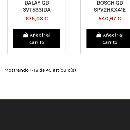
BALAY GB
BOSCH GB
3VT5331DA
SPV2HKX41E
675,03 €
540,67 €
Añadir al
Añadir al
carrito
carrito
Mostrando 1-16 de 40 artículo(s)