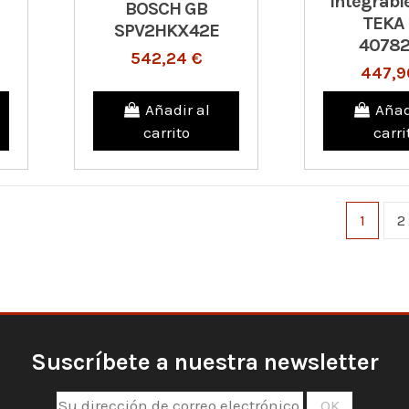
Integrabl
BOSCH GB
TEKA
SPV2HKX42E
40782
542,24 €
447,9
Añadir al
Añad
carrito
carri
1
2
Suscríbete a nuestra newsletter