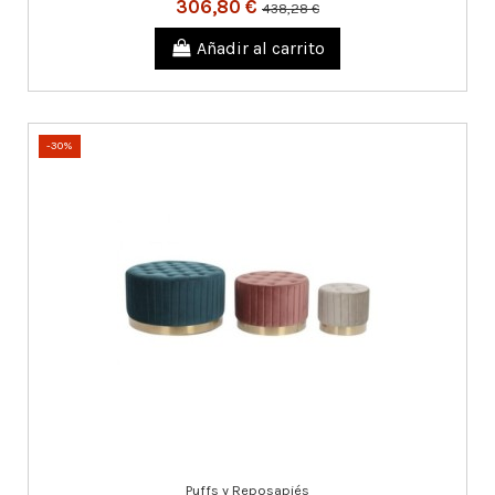
306,80 €
438,28 €
Añadir al carrito
-30%
Puffs y Reposapiés