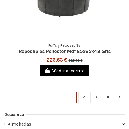
Puffs y Reposapiés
Reposapies Poliester Mdf 85x85x48 Gris
226,63 €
323,75 €
Añadir al carrito
1
2
3
4
Descanso
Almohadas