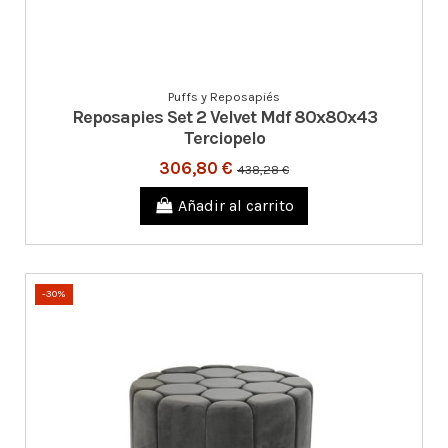
Puffs y Reposapiés
Reposapies Set 2 Velvet Mdf 80x80x43
Terciopelo
306,80 €
438,28 €
Añadir al carrito
-30%