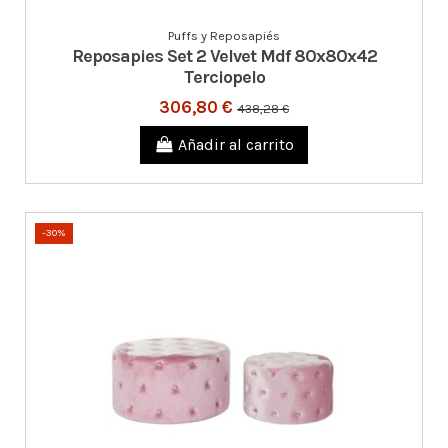
Puffs y Reposapiés
Reposapies Set 2 Velvet Mdf 80x80x42
Terciopelo
306,80 €
438,28 €
Añadir al carrito
-30%