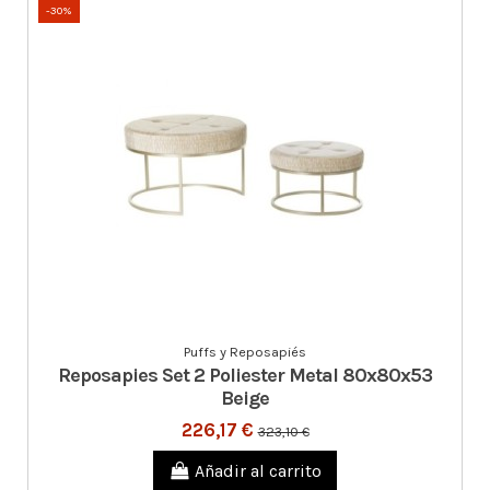
-30%
Puffs y Reposapiés
Reposapies Set 2 Poliester Metal 80x80x53
Beige
226,17 €
323,10 €
Añadir al carrito