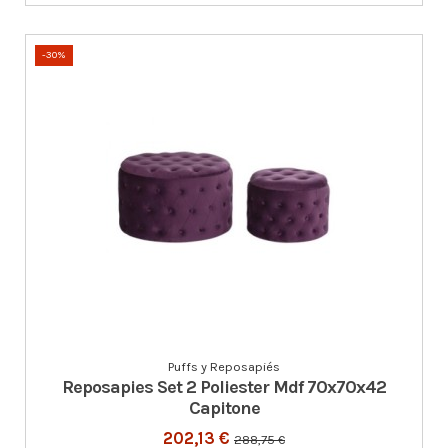
-30%
Puffs y Reposapiés
Reposapies Set 2 Poliester Mdf 70x70x42
Capitone
202,13 €
288,75 €