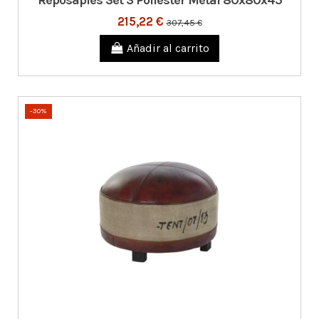
Reposapies Set 3 Poliester Metal 80x80x45
215,22 €
307,45 €
Añadir al carrito
-30%