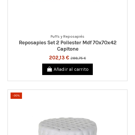
Puffs y Reposapiés
Reposapies Set 2 Poliester Mdf 70x70x42
Capitone
202,13 €
288,75 €
Añadir al carrito
-30%