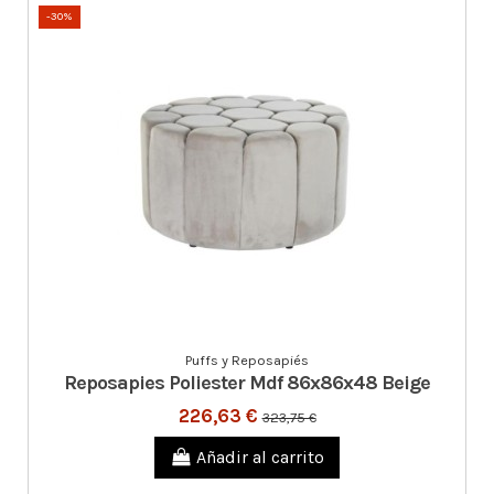
-30%
Puffs y Reposapiés
Reposapies Poliester Mdf 86x86x48 Beige
226,63 €
323,75 €
Añadir al carrito