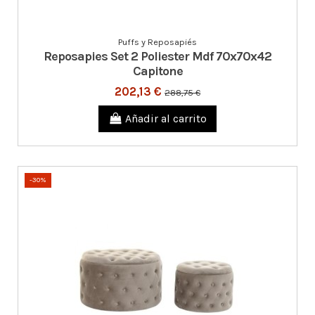
Puffs y Reposapiés
Reposapies Set 2 Poliester Mdf 70x70x42
Capitone
202,13 €
288,75 €
Añadir al carrito
-30%