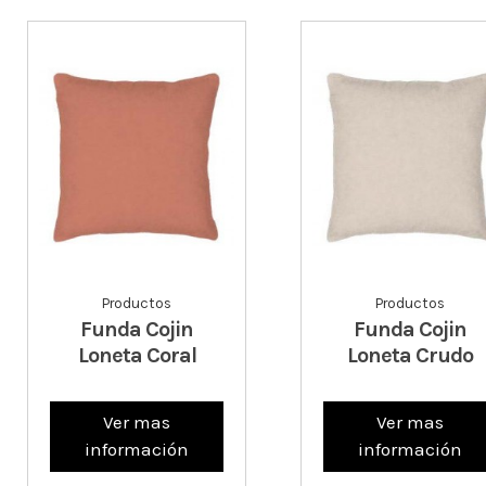
Productos
Productos
Funda Cojin
Funda Cojin
Loneta Coral
Loneta Crudo
Ver mas
Ver mas
información
información