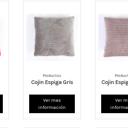
Productos
Produc
Cojin Espiga Gris
Cojin Espi
Ver mas
Ver m
información
informa