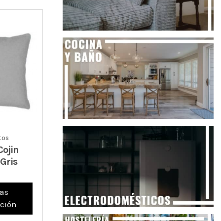
tos
Cojin
Gris
as
ción