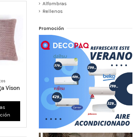
Alfombras
Rellenos
Promoción
tos
ga Vison
as
ción