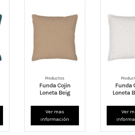
Productos
Produc
Funda Cojin
Funda 
Loneta Beig
Loneta 
Ver mas
Ver m
información
informa