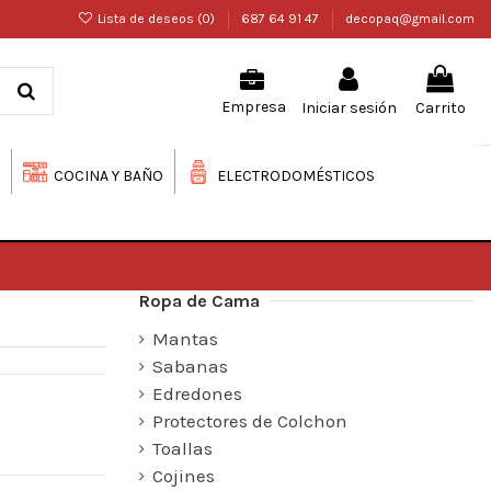
Lista de deseos (
0
)
687 64 91 47
decopaq@gmail.com
Iniciar sesión
Carrito
Empresa
COCINA Y BAÑO
ELECTRODOMÉSTICOS
Ropa de Cama
Mantas
Sabanas
Edredones
Protectores de Colchon
Toallas
Cojines