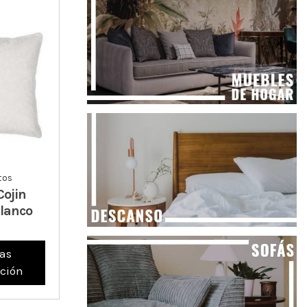
tos
Cojin
Blanco
as
ción