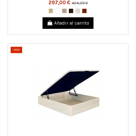
297,00 €
424,29 €
Añadir al carrito
-30%