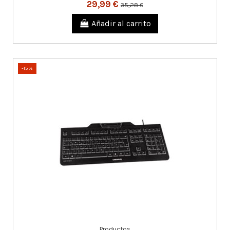
29,99 €
35,28 €
Añadir al carrito
-15%
Productos