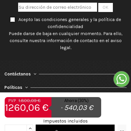
Acepto las condiciones generales y la política de
confidencialidad
Puede darse de baja en cualquier momento. Para ello,
consulte nuestra información de contacto en el aviso
legal.
Contáctanos
Políticas
PVP
1.800,09 €
Ahorra (30%)
Nuestra Empresa
1260,06 €
- 540,03 €
Impuestos incluidos