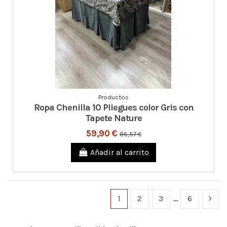
Productos
Ropa Chenilla 10 Pliegues color Gris con
Tapete Nature
59,90 €
85,57 €
Añadir al carrito
1
2
3
…
6