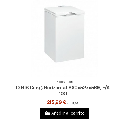
Productos
IGNIS Cong. Horizontal 860x527x569, F/A+,
100 L
215,99 €
308,56 €
Añadir al carrito