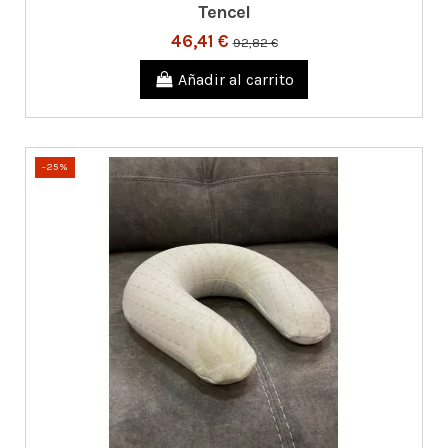
Tencel
46,41 €
92,82 €
Añadir al carrito
-25%