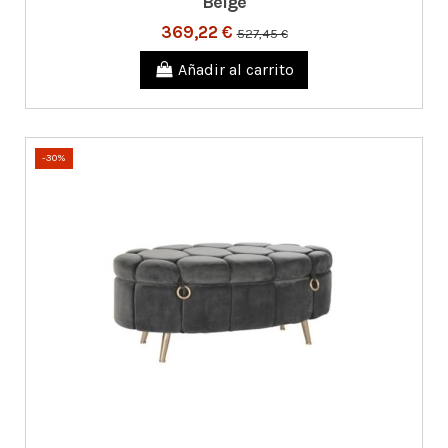
Beige
369,22 €
527,45 €
Añadir al carrito
-30%