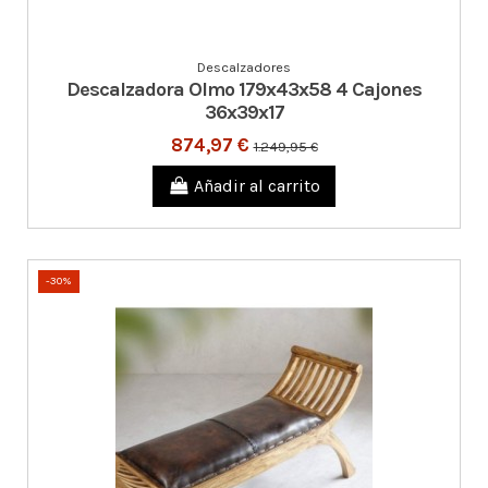
Descalzadores
Descalzadora Olmo 179x43x58 4 Cajones
36x39x17
874,97 €
1.249,95 €
Añadir al carrito
-30%