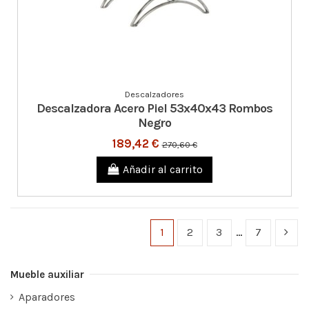
Descalzadores
Descalzadora Acero Piel 53x40x43 Rombos
Negro
189,42 €
270,60 €
Añadir al carrito
1
2
3
…
7
Mueble auxiliar
Aparadores