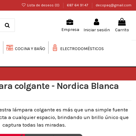
Lista de deseos (
0
)
687 64 91 47
decopaq@gmail.com
Iniciar sesión
Carrito
Empresa
COCINA Y BAÑO
ELECTRODOMÉSTICOS
ara colgante - Nordica Blanca
uestra lámpara colgante es más que una simple fuente
fecta a cualquier espacio, brindando un brillo único que
captura todas las miradas.