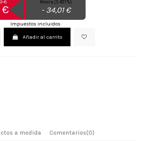
0 €
Ahorra (3.401%)
 €
- 34,01 €
Impuestos incluidos
Añadir al carrito
ctos a medida
Comentarios
(0)