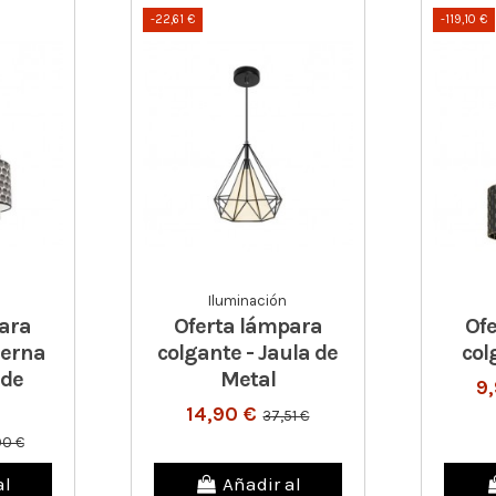
-22,61 €
-119,10 €
Iluminación
ara
Oferta lámpara
Of
derna
colgante - Jaula de
col
 de
Metal
9
14,90 €
37,51 €
00 €
al
Añadir al