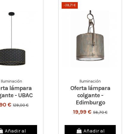
-38,71 €
Iluminación
Iluminación
erta lámpara
Oferta lámpara
gante - UBAC
colgante -
Edimburgo
,90 €
129,00 €
19,99 €
58,70 €
Añadir al
Añadir al