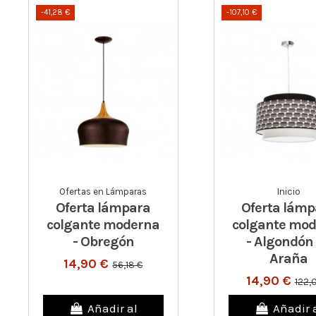
-41,28 €
-107,10 €
Ofertas en Lámparas
Inicio
Oferta lámpara
Oferta lámp
colgante moderna
colgante mo
- Obregón
- Algondón
Araña
14,90 €
56,18 €
14,90 €
122,
Añadir al
Añadir 