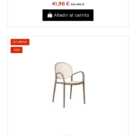
41,96 €
52,45 €
Añadir al carrito
¡En oferta!
-20%