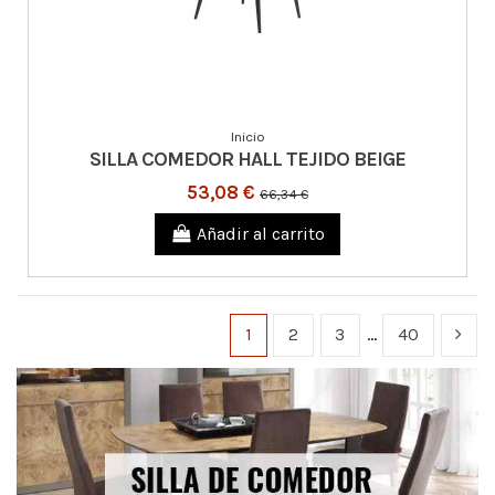
Inicio
SILLA COMEDOR HALL TEJIDO BEIGE
53,08 €
66,34 €
Añadir al carrito
1
2
3
…
40