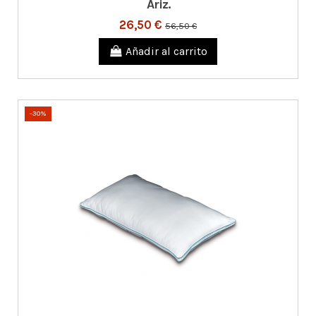
Ariz.
26,50 €
56,50 €
Añadir al carrito
-30%