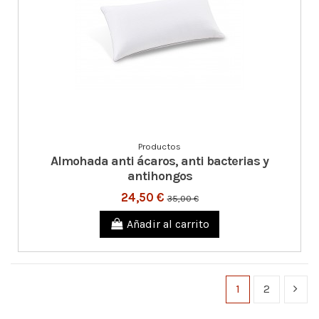
Productos
Almohada anti ácaros, anti bacterias y
antihongos
24,50 €
35,00 €
Añadir al carrito
1
2