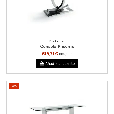
Productos
Consola Phoenix
619,71 €
885,30 €
Añadir al carrito
-30%