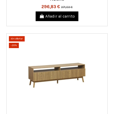
296,83 €
371,03 €
Añadir al carrito
¡En oferta!
-20%