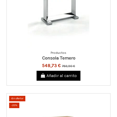
Productos
Consola Temero
548,73 €
783,90 €
Añadir al carrito
¡En oferta!
-20%