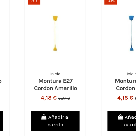
-30%
-30%
Inicio
Inici
o
Montura E27
Montur
Cordon Amarillo
Cordon
4,18 €
4,18 €
5,97 €
Añadir al
Añad
carrito
carri