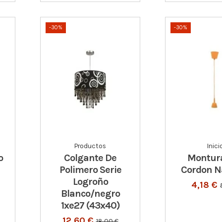
-30%
-30%
Productos
Inici
o
Colgante De
Montur
Polimero Serie
Cordon N
Logroño
4,18 €
Blanco/negro
1xe27 (43x40)
12,60 €
18,00 €