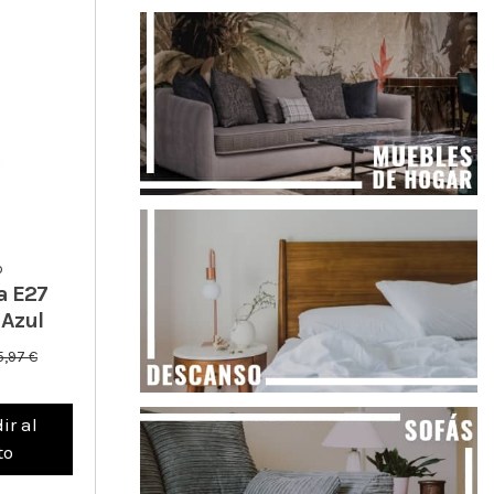
o
a E27
 Azul
5,97 €
ir al
to