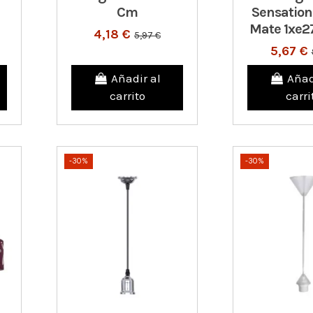
Cm
Sensation
Mate 1xe2
4,18 €
5,97 €
5,67 €
Añadir al
Añad
carrito
carri
-30%
-30%