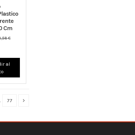
o
lastico
rente
80 Cm
8,58 €
ir al
to
…
77