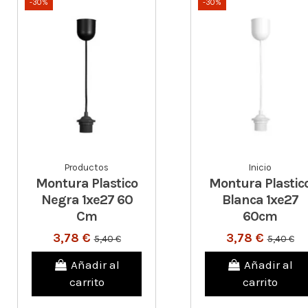
-30%
-30%
Productos
Inicio
Montura Plastico
Montura Plastic
Negra 1xe27 60
Blanca 1xe27
Cm
60cm
3,78 €
3,78 €
5,40 €
5,40 €
Añadir al
Añadir al
carrito
carrito