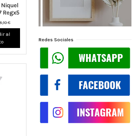
 Niquel
7 Regx5
8,10 €
ir al
Redes Sociales
to