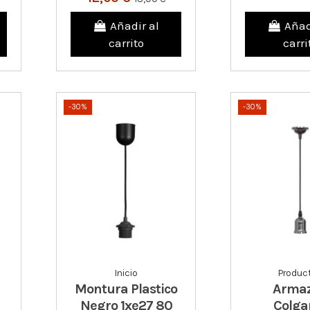
Añadir al
Añad
carrito
carri
-30%
-30%
Inicio
Produc
Montura Plastico
Arma
Negro 1xe27 80
Colga