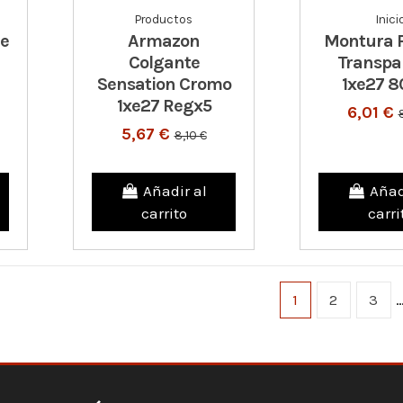
Productos
Inici
le
Armazon
Montura P
Colgante
Transpa
Sensation Cromo
1xe27 
1xe27 Regx5
6,01 €
5,67 €
8,10 €
Añadir al
Añad
carrito
carri
1
2
3