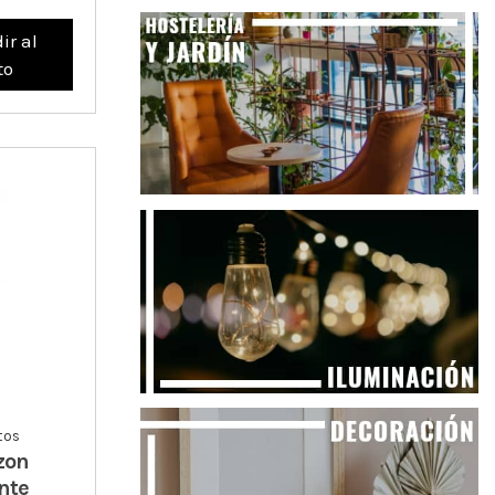
ir al
to
tos
zon
nte