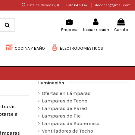
Lista de deseos (
0
)
687 64 91 47
decopaq@gmail.com
Iniciar sesión
Carrito
Empresa
COCINA Y BAÑO
ELECTRODOMÉSTICOS
Iluminación
Ofertas en Lámparas
Lamparas de Techo
ntrarás
Lamparas de Pared
ptarse a
Lamparas de Pie
Lamparas de Sobremesa
Ventiladores de Techo
 lámparas