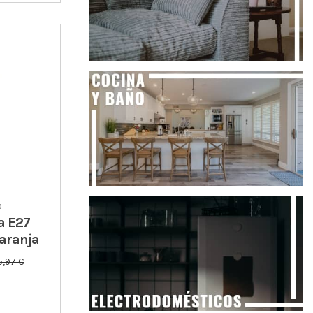
o
a E27
aranja
5,97 €