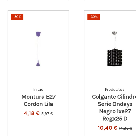
-30%
-30%
Inicio
Productos
Montura E27
Colgante Cilindr
Cordon Lila
Serie Ondays
Negro 1xe27
4,18 €
5,97 €
Regx25 D
10,40 €
14,85 €