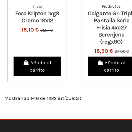
Inicio
Productos
Foco Kripton 1xg9
Colgante Gr. Trip
Cromo 18x12
Pantalla Serie
Frisia 4xe27
15,10 €
21,57 €
Berenjena
(regx90)
18,90 €
27,00 €
Añadir al
Añadir al
carrito
carrito
Mostrando 1-16 de 1222 artículo(s)