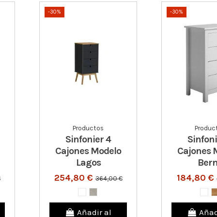
-30%
-30%
Productos
Produc
Sinfonier 4
Sinfoni
Cajones Modelo
Cajones 
Lagos
Ber
254,80 €
184,80 €
€
364,00 €
Añadir al
Añad