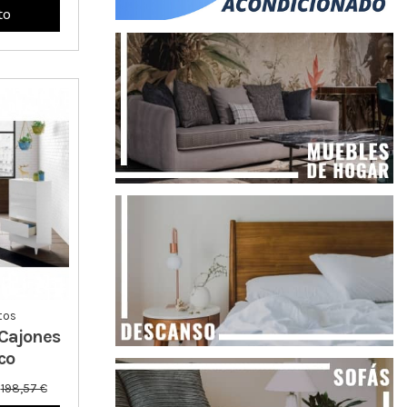
to
tos
Cajones
co
€
198,57 €