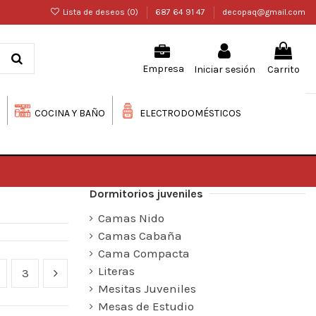
Lista de deseos (
0
)
687 64 91 47
decopaq@gmail.com
Iniciar sesión
Carrito
Empresa
COCINA Y BAÑO
ELECTRODOMÉSTICOS
Dormitorios juveniles
Camas Nido
Camas Cabaña
Cama Compacta
Literas
3
Mesitas Juveniles
Mesas de Estudio