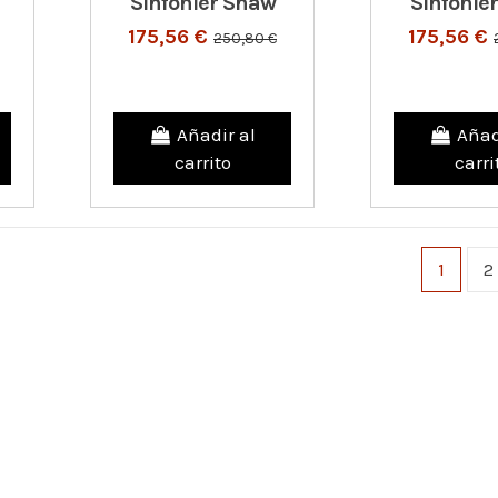
Sinfonier Shaw
Sinfonier
175,56 €
175,56 €
250,80 €
Añadir al
Añad
carrito
carri
1
2