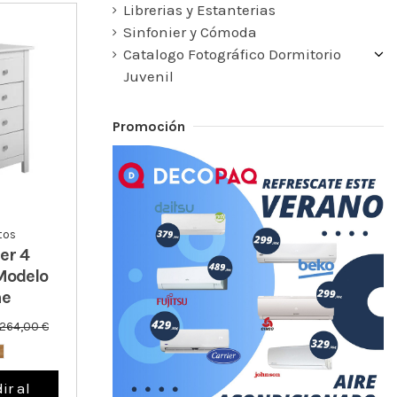
Librerias y Estanterias
Sinfonier y Cómoda
Catalogo Fotográfico Dormitorio
Juvenil
Promoción
tos
er 4
Modelo
ne
264,00 €
ir al