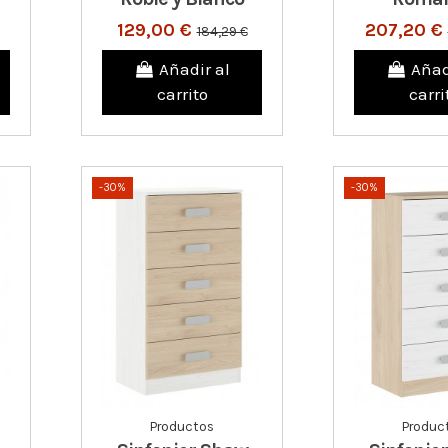
129,00 €
207,20 €
184,29 €
Añadir al
Añad
carrito
carri
-30%
-30%
Productos
Produc