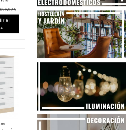
296,00 €
ir al
to
tos