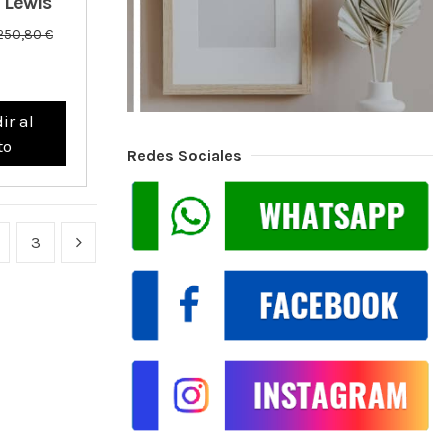
 Lewis
250,80 €
ir al
to
Redes Sociales
3