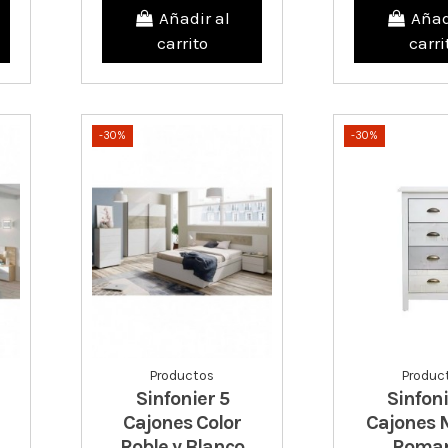
Añadir al
Añad
carrito
carri
-30%
-30%
Productos
Produc
Sinfonier 5
Sinfoni
Cajones Color
Cajones 
Roble y Blanco
Roman