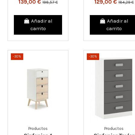
139,00 €
129,00 €
198,57 €
184,29 €
Añadir al
Añadir al
carrito
carrito
-30%
-30%
Productos
Productos