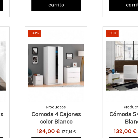
carrito
carri
-30%
-30%
Productos
Produc
s
Comoda 4 Cajones
Cómoda 5 
color Blanco
Blan
124,00 €
139,00 
177,14 €