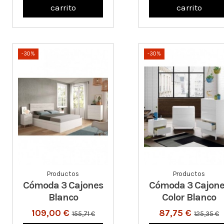
carrito
carrito
-30%
-30%
Productos
Productos
Cómoda 3 Cajones
Cómoda 3 Cajone
Blanco
Color Blanco
109,00 €
87,75 €
155,71 €
125,35 €