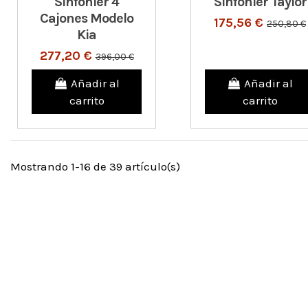
Sinfonier 4
Sinfonier Taylor
Cajones Modelo
175,56 €
250,80 €
Kia
277,20 €
396,00 €
Añadir al
Añadir al
carrito
carrito
Mostrando 1-16 de 39 artículo(s)