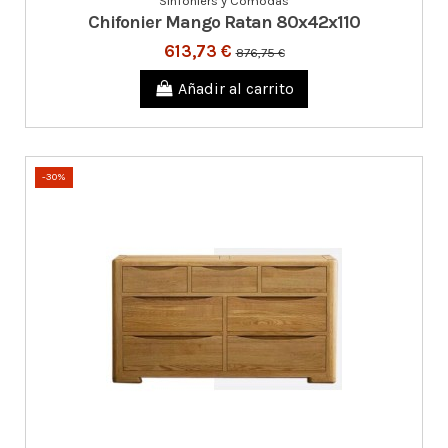
Sinfoniers y Cómodas
Chifonier Mango Ratan 80x42x110
613,73 €
876,75 €
Añadir al carrito
-30%