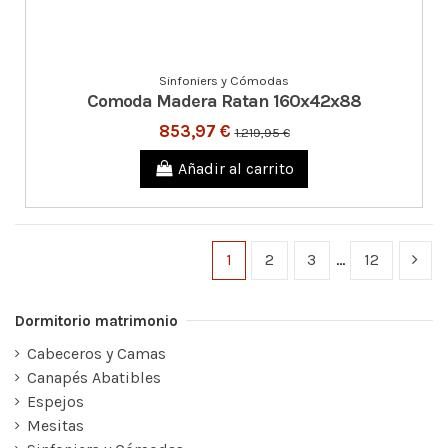
Sinfoniers y Cómodas
Comoda Madera Ratan 160x42x88
853,97 €
1.219,95 €
Añadir al carrito
1
2
3
…
12
Dormitorio matrimonio
Cabeceros y Camas
Canapés Abatibles
Espejos
Mesitas