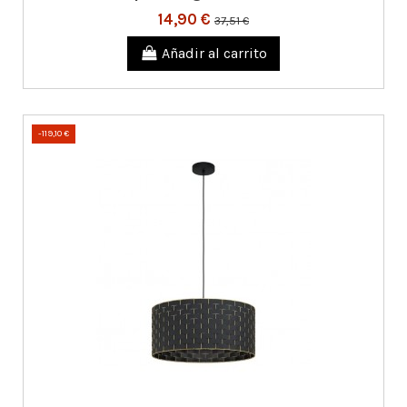
14,90 €
37,51 €
Añadir al carrito
-119,10 €