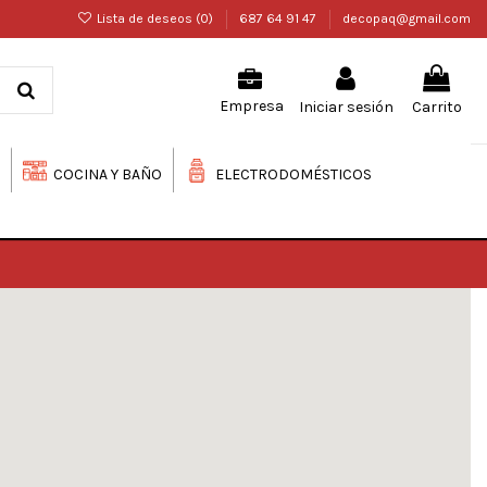
Lista de deseos (
0
)
687 64 91 47
decopaq@gmail.com
Iniciar sesión
Carrito
Empresa
COCINA Y BAÑO
ELECTRODOMÉSTICOS