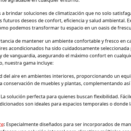
ente agradable en cualquier entorno.
 brindar soluciones de climatización que no solo satisfa
s futuros deseos de confort, eficiencia y salud ambiental. 
ómo podemos transformar tu espacio en un oasis de frescur
tancia de mantener un ambiente confortable y fresco en ca
aires acondicionados ha sido cuidadosamente seleccionada 
es y de vanguardia, asegurando el máximo confort en cualqu
o, nuestra gama incluye:
d del aire en ambientes interiores, proporcionando un equ
 la conservación de muebles y plantas, complementando así 
La solución perfecta para quienes buscan flexibilidad. Fáci
ondicionados son ideales para espacios temporales o donde 
to
:
Especialmente diseñados para ser incorporados de maner