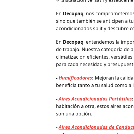
✓ Instalación versátil y estéticam
En
Decopaq
, nos comprometemos a
sino que también se anticipen a tu
acondicionados split y descubre c
En
Decopaq
, entendemos la impor
de trabajo. Nuestra categoría de 
climatización eficientes, versátil
para cada necesidad y presupuest
-
Humificadores
:
Mejoran la calida
beneficia tanto a tu salud como a
-
Aires Acondicionados Portátiles
:
habitación a otra, estos aires ac
son una opción.
-
Aires Acondicionados de Conduc