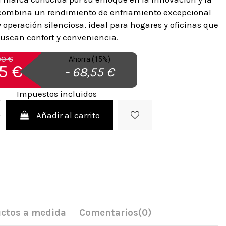
 combina un rendimiento de enfriamiento excepcional
y operación silenciosa, ideal para hogares y oficinas que
uscan confort y conveniencia.
00 €
Ahorra (15%)
5 €
- 68,55 €
Impuestos incluidos
Añadir al carrito
ctos a medida
Comentarios
(0)