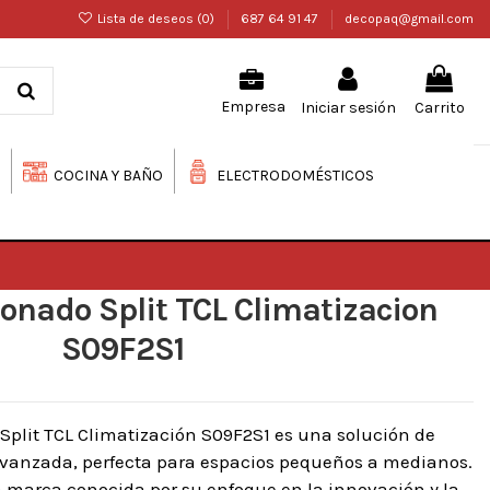
Lista de deseos (
0
)
687 64 91 47
decopaq@gmail.com
Iniciar sesión
Carrito
Empresa
COCINA Y BAÑO
ELECTRODOMÉSTICOS
ionado Split TCL Climatizacion
S09F2S1
 Split TCL Climatización S09F2S1 es una solución de
 avanzada, perfecta para espacios pequeños a medianos.
a marca conocida por su enfoque en la innovación y la