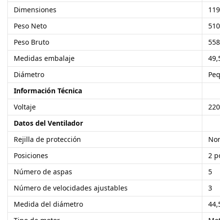
Dimensiones
119
Peso Neto
510
Peso Bruto
558
Medidas embalaje
49,
Diámetro
Peq
Información Técnica
Voltaje
220
Datos del Ventilador
Rejilla de protección
No
Posiciones
2 p
Número de aspas
5
Número de velocidades ajustables
3
Medida del diámetro
44,