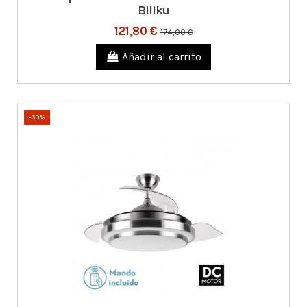
Biliku
121,80 €
174,00 €
Añadir al carrito
-30%