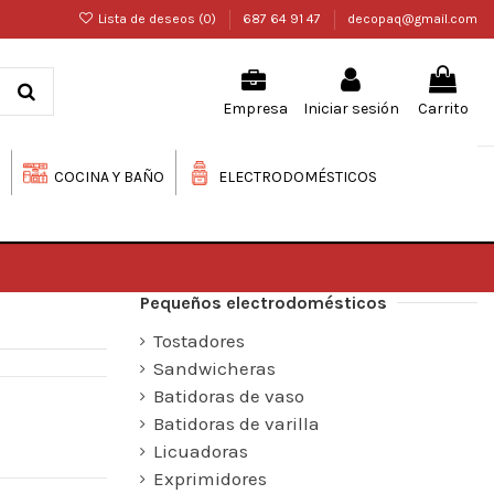
Lista de deseos (
0
)
687 64 91 47
decopaq@gmail.com
Iniciar sesión
Carrito
Empresa
COCINA Y BAÑO
ELECTRODOMÉSTICOS
Pequeños electrodomésticos
Tostadores
Sandwicheras
Batidoras de vaso
Batidoras de varilla
Licuadoras
Exprimidores