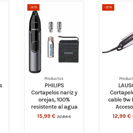
-30%
-30%
Productos
Produc
s
PHILIPS
LAUS
Cortapelos nariz y
Cortapel
orejas, 100%
cable 9w 
resistente al agua
Acceso
15,99 €
12,99 €
22,84 €