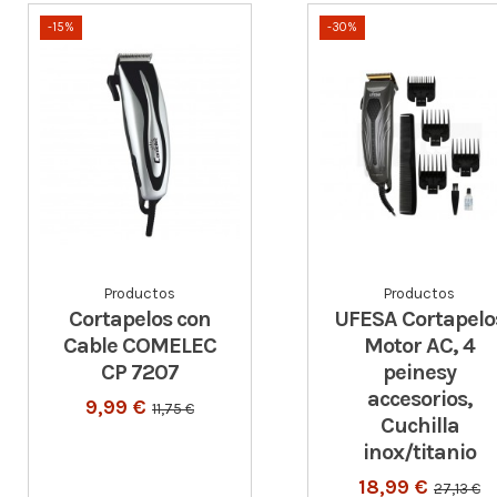
-15%
-30%
Productos
Productos
Cortapelos con
UFESA Cortapelo
Cable COMELEC
Motor AC, 4
CP 7207
peinesy
accesorios,
9,99 €
11,75 €
Cuchilla
inox/titanio
18,99 €
27,13 €