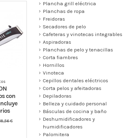
Plancha grill eléctrica
Planchas de ropa
Freidoras
Secadores de pelo
Cafeteras y vinotecas integrables
Aspiradoras
Planchas de pelo y tenacillas
Corta fiambres
Hornillos
Vinoteca
Cepillos dentales eléctricos
tos
Corta pelos y afeitadoras
ON
os con
Depiladoras
Incluye
Belleza y cuidado personal
rios
Básculas de cocina y baño
Deshumidificadores y
18,56 €
humidificadores
Palomitera