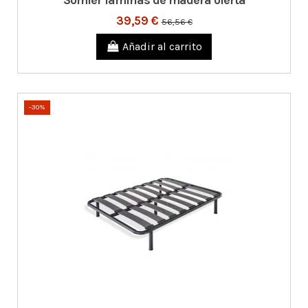
Somier láminas de madera oferta
39,59 €
56,56 €
Añadir al carrito
-30%