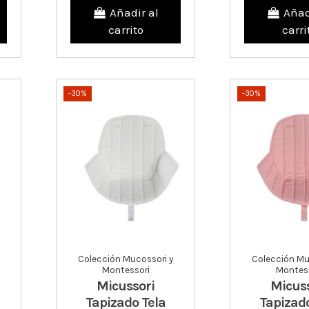
Añadir al
Añad
carrito
carri
-30%
-30%
Colección Mucossori y
Colección Mu
Montessori
Montess
Micussori
Micuss
Tapizado Tela
Tapizado