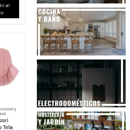
ir al
to
cossori y
ori
ori
 Tela