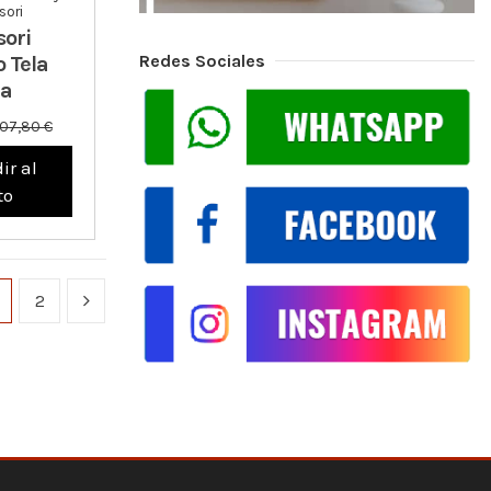
ori
ori
Redes Sociales
 Tela
na
107,80 €
ir al
to
2