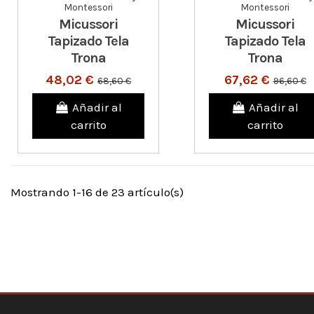
Montessori
Montessori
Micussori
Micussori
Tapizado Tela
Tapizado Tela
Trona
Trona
48,02 €
67,62 €
68,60 €
96,60 €
Añadir al
Añadir al
carrito
carrito
Mostrando 1-16 de 23 artículo(s)