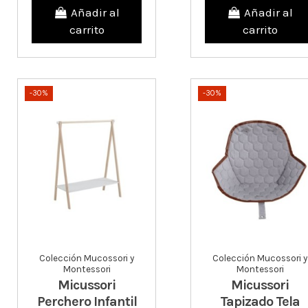
Añadir al
Añadir al
carrito
carrito
-30%
-30%
Colección Mucossori y
Colección Mucossori y
Montessori
Montessori
Micussori
Micussori
Perchero Infantil
Tapizado Tela