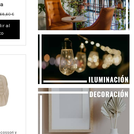
na
68,60 €
ir al
to
cossori y