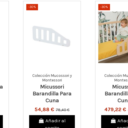
-30%
-30%
Colección Mucossori y
Colección Mu
Montessori
Montess
ja
Micussori
Micuss
Barandilla Para
Barandill
Cuna
Cun
54,88 €
479,22 €
78,40 €
Añadir al
Añad
carrito
carri