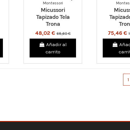
Montessori
Montess
Micussori
Micuss
Tapizado Tela
Tapizado
Trona
Tro
48,02 €
75,46 €
68,60 €
Añadir al
Añad
carrito
carri
1