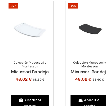
-30%
-30%
Colección Mucossori y
Colección Mucossori y
Montessori
Montessori
Micussori Bandeja
Micussori Bande
48,02 €
48,02 €
68,60 €
68,60 €
Añadir al
Añadir al
carrito
carrito