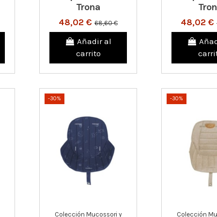
Trona
Tro
48,02 €
48,02 €
68,60 €
Añadir al
Añad
carrito
carri
-30%
-30%
Colección Mucossori y
Colección Mu