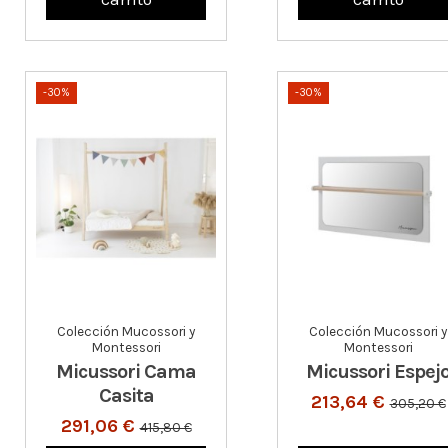
-30%
-30%
Colección Mucossori y
Colección Mucossori y
Montessori
Montessori
Micussori Cama
Micussori Espej
Casita
213,64 €
305,20 €
291,06 €
415,80 €