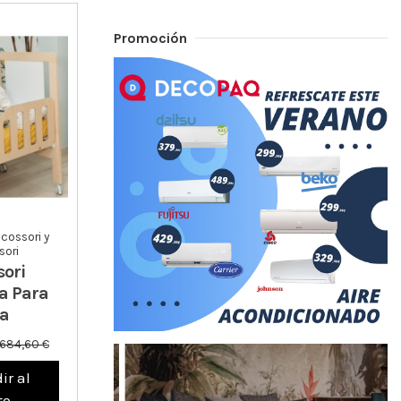
Promoción
cossori y
ori
ori
a Para
a
684,60 €
ir al
to