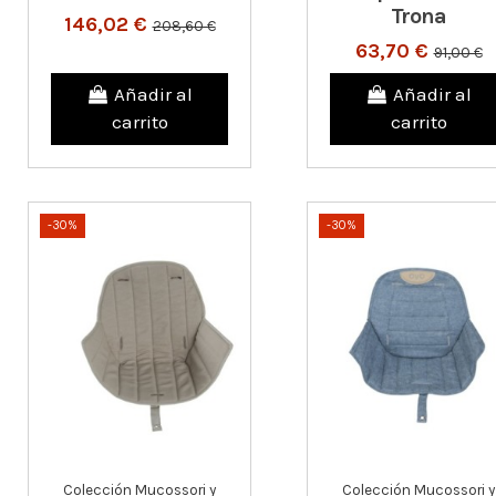
Trona
146,02 €
208,60 €
63,70 €
91,00 €
Añadir al
Añadir al
carrito
carrito
-30%
-30%
Colección Mucossori y
Colección Mucossori y