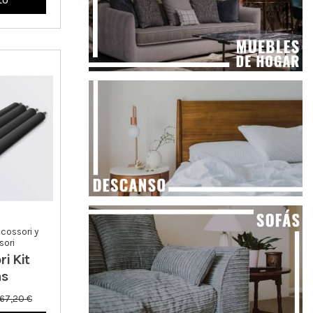
cossori y
ori
i Kit
as
67,20 €