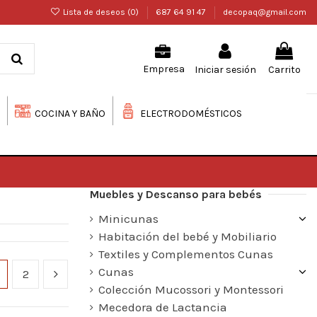
Lista de deseos (
0
)
687 64 91 47
decopaq@gmail.com
Iniciar sesión
Carrito
Empresa
COCINA Y BAÑO
ELECTRODOMÉSTICOS
Muebles y Descanso para bebés
Minicunas
Habitación del bebé y Mobiliario
Textiles y Complementos Cunas
Cunas
2
Colección Mucossori y Montessori
Mecedora de Lactancia