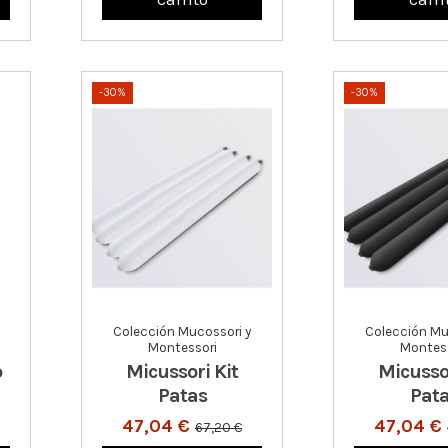
-30%
-30%
Colección Mucossori y
Colección Mu
Montessori
Montess
o
Micussori Kit
Micussor
Patas
Pat
47,04 €
47,04 €
67,20 €