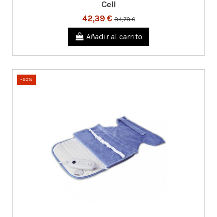
Cell
42,39 €
84,78 €
Añadir al carrito
-20%