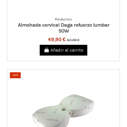
Productos
Almohada cervical Daga refuerzo lumbar
50W
49,90 €
62,38 €
Añadir al carrito
-50%