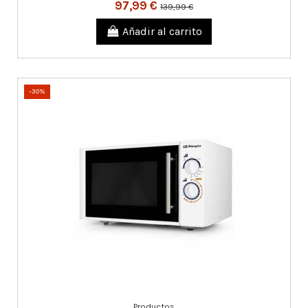
97,99 €
139,99 €
Añadir al carrito
-30%
Productos