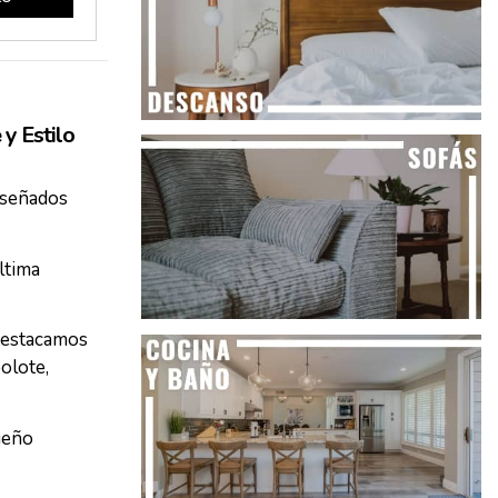
y Estilo
iseñados
ltima
 destacamos
olote,
ueño