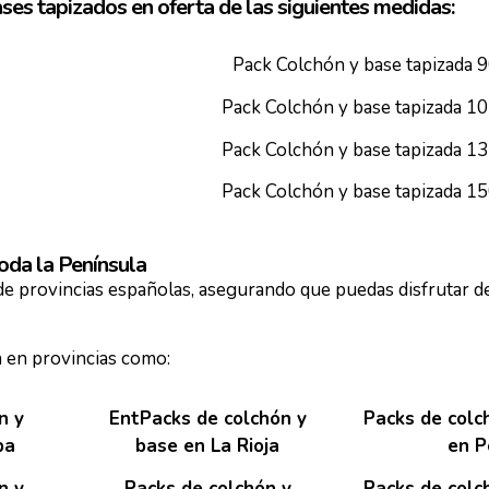
ses tapizados en oferta de las siguientes medidas:
Pack Colchón y base tapizada 
Pack Colchón y base tapizada 1
Pack Colchón y base tapizada 1
Pack Colchón y base tapizada 1
oda la Península
de provincias españolas, asegurando que puedas disfrutar d
 en provincias como:
n y
Ent
Packs de colchón y
Packs de colc
ba
base en La Rioja
en P
n y
Packs de colchón y
Packs de colc