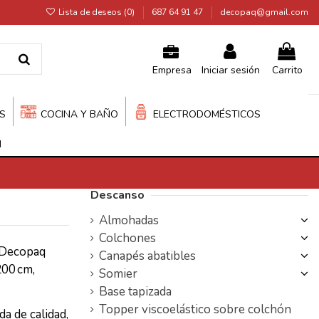
Lista de deseos (
0
)
687 64 91 47
decopaq@gmail.com
Iniciar sesión
Carrito
Empresa
S
COCINA Y BAÑO
ELECTRODOMÉSTICOS
N
Descanso
Almohadas
Colchones
n Decopaq
Canapés abatibles
200 cm,
Somier
Base tapizada
Topper viscoelástico sobre colchón
a de calidad,