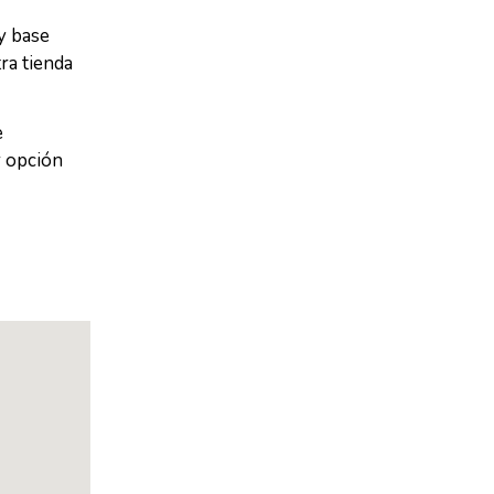
y base
ra tienda
e
r opción