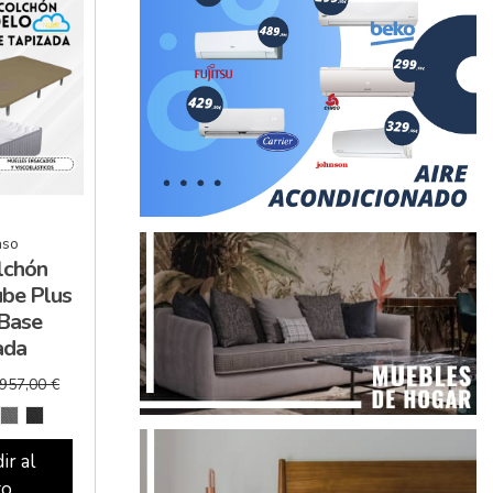
nso
lchón
be Plus
 Base
ada
957,00 €
ir al
to