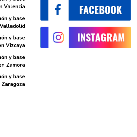
n Valencia
hón y base
Valladolid
hón y base
en Vizcaya
hón y base
en Zamora
hón y base
 Zaragoza