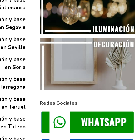
Salamanca
hón y base
en Segovia
hón y base
en Sevilla
hón y base
en Soria
hón y base
 Tarragona
hón y base
Redes Sociales
en Teruel
hón y base
en Toledo
hón y base