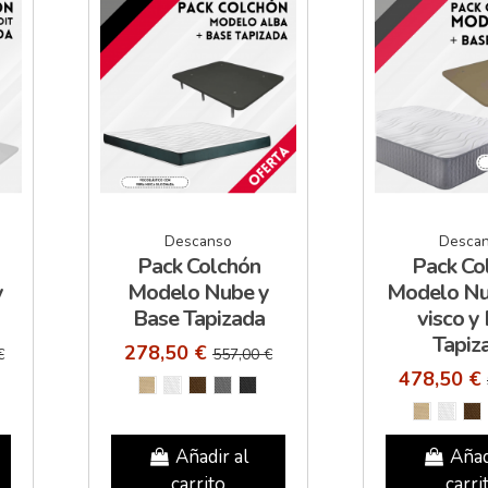
Descanso
Desca
Pack Colchón
Pack Co
y
Modelo Nube y
Modelo Nu
Base Tapizada
visco y
Tapiz
278,50 €
€
557,00 €
478,50 €
Añadir al
Añad
carrito
carri