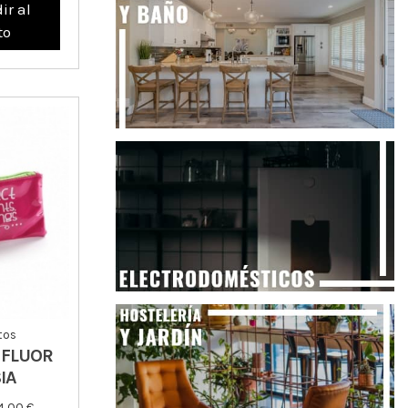
ir al
to
tos
 FLUOR
IA
4,00 €