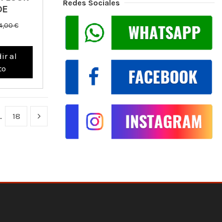
Redes Sociales
DE
4,00 €
ir al
to
…
18