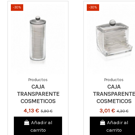
-30%
-30%
Productos
Productos
CAJA
CAJA
TRANSPARENTE
TRANSPARENT
COSMETICOS
COSMETICOS
4,13 €
3,01 €
5,90 €
4,30 €
Añadir al
Añadir al
carrito
carrito