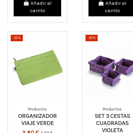
Añadir al
Añadir al
carrito
carrito
-30%
-30%
Productos
Productos
ORGANIZADOR
SET 3 CESTAS
VIAJE VERDE
CUADRADAS
VIOLETA
2,80 €
4,00 €