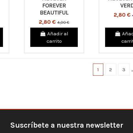
FOREVER
VER
BEAUTIFUL
2,80 €
2,80 €
4,00 €
Añadir al
Añad
carrito
carri
1
2
3
Suscríbete a nuestra newsletter