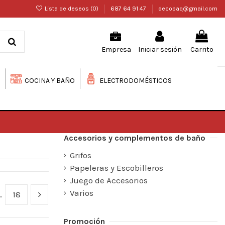
Lista de deseos (
0
)
687 64 91 47
decopaq@gmail.com
Iniciar sesión
Carrito
Empresa
COCINA Y BAÑO
ELECTRODOMÉSTICOS
Accesorios y complementos de baño
Grifos
Papeleras y Escobilleros
Juego de Accesorios
Varios
…
18
Promoción