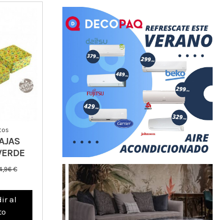
tos
CAJAS
VERDE
4,96 €
ir al
to