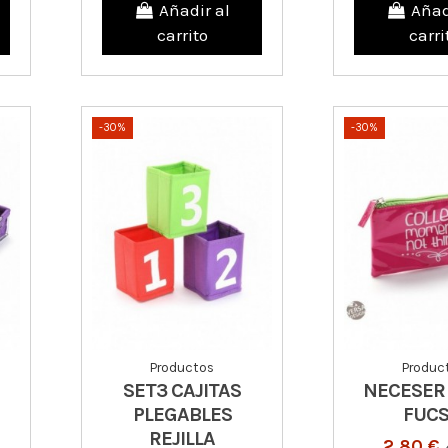
Añadir al
Añad
carrito
carri
-30%
-30%
Productos
Produc
SET3 CAJITAS
NECESER
PLEGABLES
FUCS
REJILLA
2,80 €