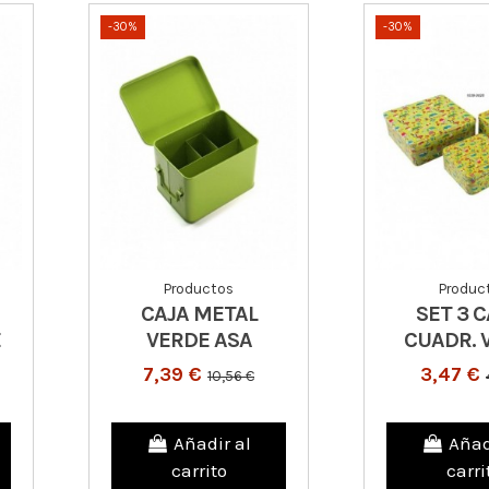
-30%
-30%
Productos
Produc
CAJA METAL
SET 3 
E
VERDE ASA
CUADR. 
7,39 €
3,47 €
10,56 €
Añadir al
Añad
carrito
carri