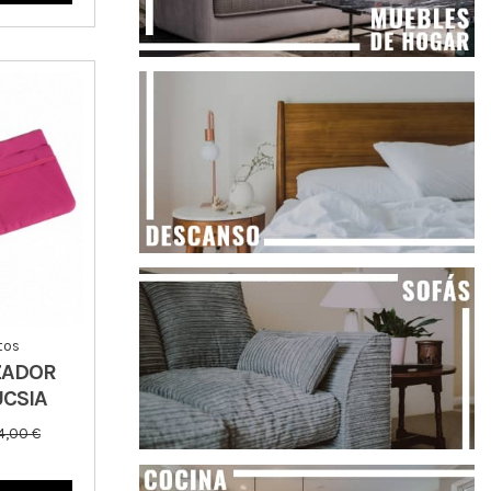
tos
ZADOR
UCSIA
4,00 €