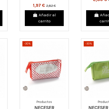
1,97 €
2,82 €
Añadir al
Añad
carrito
carri
-30%
-30%
Productos
Produc
NECESER
NECESER