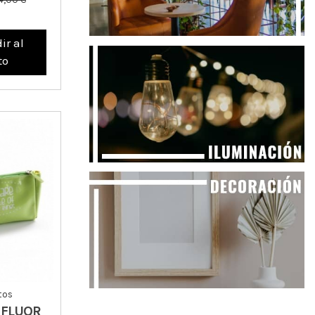
ir al
to
tos
 FLUOR