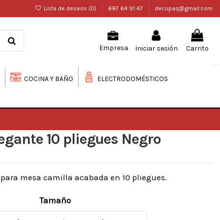
Lista de deseos (
0
)
687 64 91 47
decopaq@gmail.com
Iniciar sesión
Carrito
Empresa
COCINA Y BAÑO
ELECTRODOMÉSTICOS
egante 10 pliegues Negro
 para mesa camilla acabada en 10 pliegues.
Tamaño