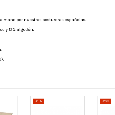
 a mano por nuestras costureras españolas.
ico y 12% algodón.
a.
).
-20%
-20%