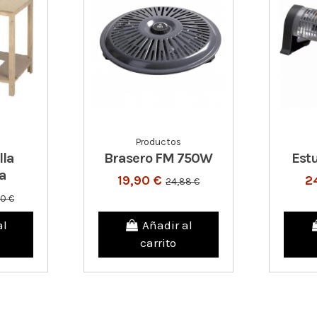
Productos
lla
Brasero FM 750W
Est
a
19,90 €
2
24,88 €
90 €
al
Añadir al
carrito