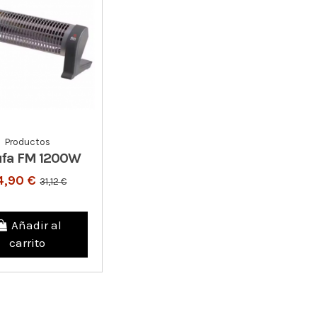
Productos
ufa FM 1200W
4,90 €
31,12 €
Añadir al
carrito