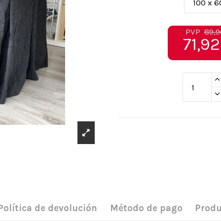
PVP
89,9
71,92
Política de devolución
Método de pago
Produ