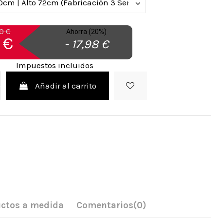
0 €
Ahorra (20%)
 €
- 17,98 €
Impuestos incluidos
Añadir al carrito
ctos a medida
Comentarios
(0)