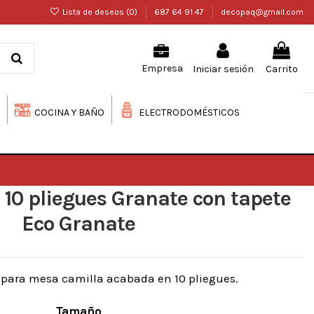
Lista de deseos (
0
)
687 64 91 47
decopaq@gmail.com
Iniciar sesión
Carrito
Empresa
COCINA Y BAÑO
ELECTRODOMÉSTICOS
 10 pliegues Granate con tapete
Eco Granate
 para mesa camilla acabada en 10 pliegues.
Tamaño