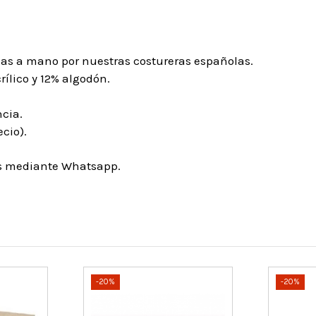
has a mano por nuestras costureras españolas.
rílico y 12% algodón.
ncia.
cio).
os mediante Whatsapp.
-20%
-20%