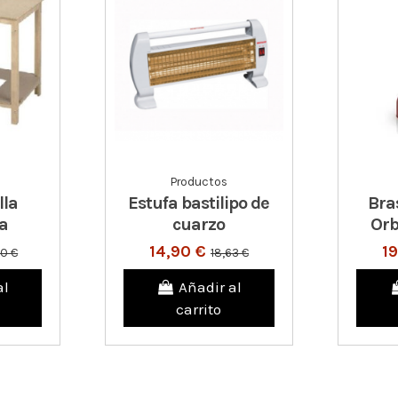
Productos
lla
Estufa bastilipo de
Bra
a
cuarzo
Or
14,90 €
1
90 €
18,63 €
al
Añadir al
carrito