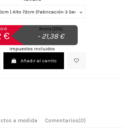
90 €
Ahorra (20%)
 €
- 21,38 €
Impuestos incluidos
Añadir al carrito
ctos a medida
Comentarios
(0)