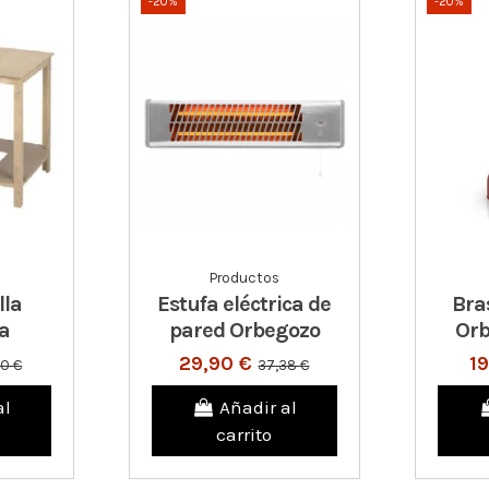
-20%
-20%
Productos
lla
Estufa eléctrica de
Bra
a
pared Orbegozo
Or
29,90 €
1
90 €
37,38 €
al
Añadir al
carrito