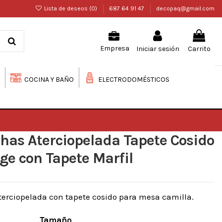
Lista de deseos (
0
)
687 64 91 47
decopaq@gmail.com
Iniciar sesión
Carrito
Empresa
COCINA Y BAÑO
ELECTRODOMÉSTICOS
as Aterciopelada Tapete Cosido
ge con Tapete Marfil
rciopelada con tapete cosido para mesa camilla.
Tamaño