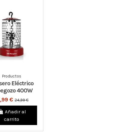
Productos
sero Eléctrico
begozo 400W
9,99 €
24,99 €
Añadir al
carrito