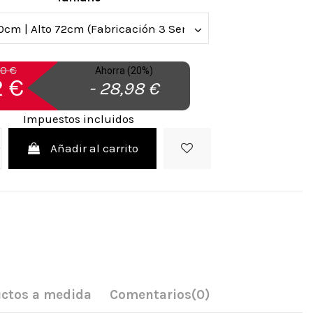
90 €
Ahorra (20%)
2 €
- 28,98 €
Impuestos incluidos
Añadir al carrito
ctos a medida
Comentarios
(0)