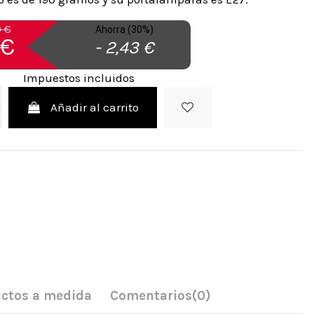
0 €
Ahorra (30%)
 €
- 2,43 €
Impuestos incluidos
Añadir al carrito
ctos a medida
Comentarios
(0)