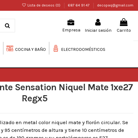
Lista de deseos (
0
)
687 64 91 47
decopaq@gmail.com
Iniciar sesión
Carrito
Empresa
COCINA Y BAÑO
ELECTRODOMÉSTICOS
te Sensation Niquel Mate 1xe27
Regx5
zado en metal color niquel mate y florón circular. Se
y 95 centímetros de altura y tiene 10 centímetros de
 es de 190 gramos y su portalámparas es E27.