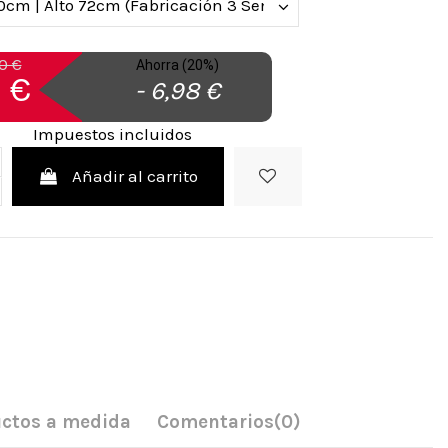
0 €
Ahorra (20%)
 €
- 6,98 €
Impuestos incluidos
Añadir al carrito
ctos a medida
Comentarios
(0)