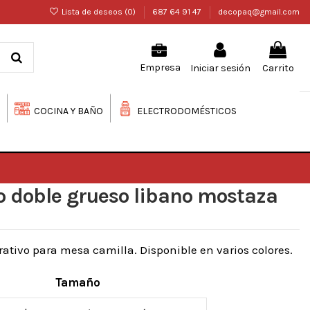
Lista de deseos (
0
)
687 64 91 47
decopaq@gmail.com
Iniciar sesión
Carrito
Empresa
COCINA Y BAÑO
ELECTRODOMÉSTICOS
o doble grueso libano mostaza
ativo para mesa camilla. Disponible en varios colores.
Tamaño