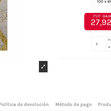
PVP
34,9
27,92
Política de devolución
Método de pago
Produ