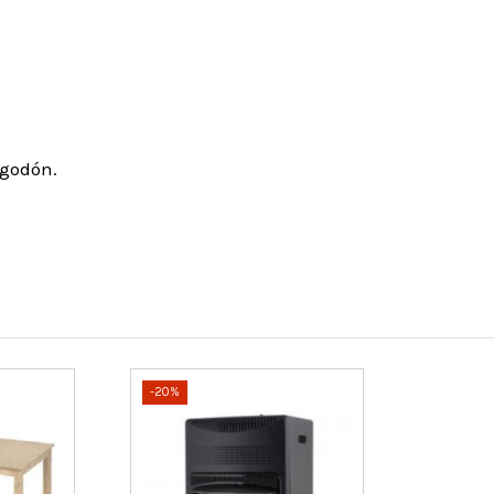
lgodón.
-20%