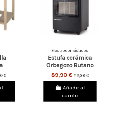
Electrodomésticos
lla
Estufa cerámica
a
Orbegozo Butano
89,90 €
90 €
112,38 €
al
Añadir al
carrito