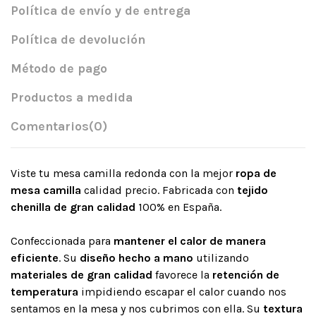
Política de envío y de entrega
Política de devolución
Método de pago
Productos a medida
Comentarios
(0)
Viste tu mesa camilla redonda con la mejor
ropa de
mesa camilla
calidad precio. Fabricada con
tejido
chenilla de gran calidad
100% en España.
Confeccionada para
mantener el calor de manera
eficiente
. Su
diseño hecho a mano
utilizando
materiales de gran calidad
favorece la
retención de
temperatura
impidiendo escapar el calor cuando nos
sentamos en la mesa y nos cubrimos con ella. Su
textura