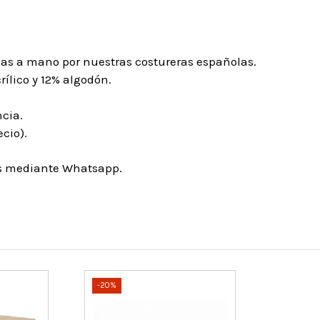
has a mano por nuestras costureras españolas.
rílico y 12% algodón.
ncia.
cio).
os mediante Whatsapp.
-20%