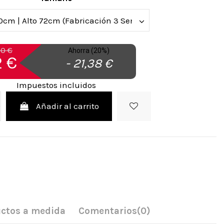
90 €
Ahorra (20%)
 €
- 21,38 €
Impuestos incluidos
Añadir al carrito
ctos a medida
Comentarios
(0)