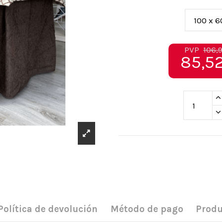
PVP
106,
85,52
Política de devolución
Método de pago
Produ