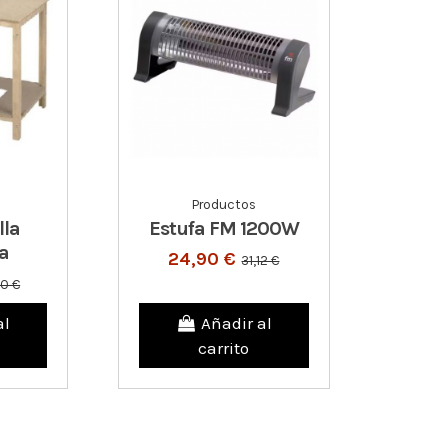
Productos
lla
Estufa FM 1200W
a
24,90 €
31,12 €
90 €
al
Añadir al
carrito