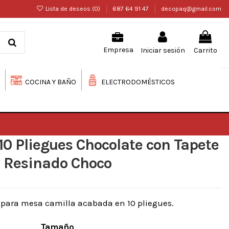
Lista de deseos (
0
)
687 64 91 47
decopaq@gmail.com
Iniciar sesión
Carrito
Empresa
COCINA Y BAÑO
ELECTRODOMÉSTICOS
10 Pliegues Chocolate con Tapete
Resinado Choco
 para mesa camilla acabada en 10 pliegues.
Tamaño