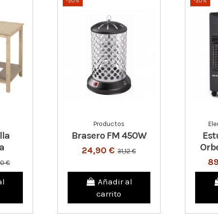
-20%
-20%
Productos
El
lla
Brasero FM 450W
Est
a
Orb
24,90 €
31,12 €
89
90 €
al
Añadir al
carrito