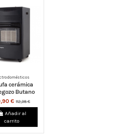
ectrodomésticos
ufa cerámica
egozo Butano
,90 €
112,38 €
Añadir al
carrito