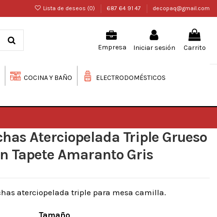
Lista de deseos (
0
)
687 64 91 47
decopaq@gmail.com
Iniciar sesión
Carrito
Empresa
COCINA Y BAÑO
ELECTRODOMÉSTICOS
as Aterciopelada Triple Grueso
on Tapete Amaranto Gris
as aterciopelada triple para mesa camilla.
Tamaño