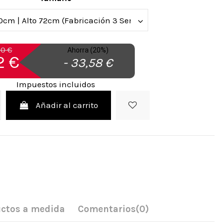
90 €
Ahorra (20%)
2 €
- 33,58 €
Impuestos incluidos
Añadir al carrito
ctos a medida
Comentarios
(0)