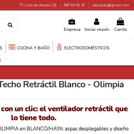
Lista de deseos (
0
)
687 64 91 47
decopaq@gmail.com
Iniciar sesión
Carrito
Empresa
S
COCINA Y BAÑO
ELECTRODOMÉSTICOS
N
Techo Retráctil Blanco - Olimpia
on un clic: el ventilador retráctil que
lo tiene todo.
OLIMPIA en BLANCO/HAYA: aspas desplegables y diseño