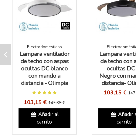
Electrodomésticos
Electrodomésti
Lampara ventilador
Lampara venti
de techo con aspas
de techo con 
ocultas DC blanco
ocultas DC
con mando a
Negro con ma
distancia - Olimpia
distancia- Ol
103,15 €
147
103,15 €
147,35 €
Añadir al
Añadir 
carrito
carrito