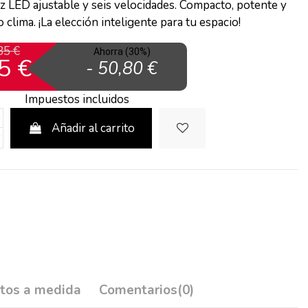
z LED ajustable y seis velocidades. Compacto, potente y
o clima. ¡La elección inteligente para tu espacio!
35 €
Ahorra (30%)
5 €
- 50,80 €
Impuestos incluidos
Añadir al carrito
tos a medida
Comentarios
(0)