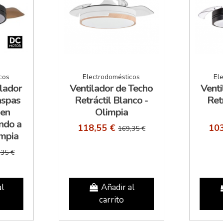
cos
Electrodomésticos
El
lador
Ventilador de Techo
Venti
aspas
Retráctil Blanco -
Ret
 en
Olimpia
ndo a
118,55 €
10
169,35 €
impia
,35 €
al
Añadir al
carrito