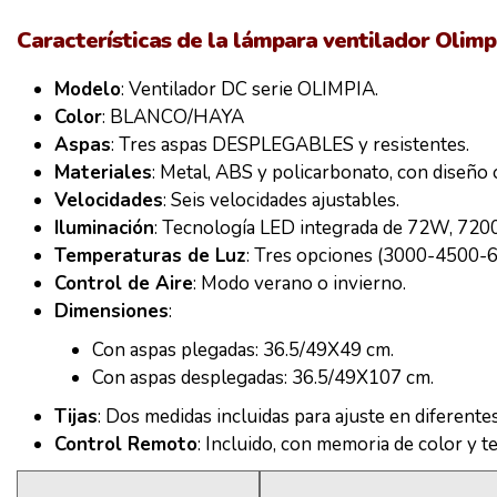
Características de la lámpara ventilador Olimp
Modelo
: Ventilador DC serie OLIMPIA.
Color
: BLANCO/HAYA
Aspas
: Tres aspas DESPLEGABLES y resistentes.
Materiales
: Metal, ABS y policarbonato, con diseño o
Velocidades
: Seis velocidades ajustables.
Iluminación
: Tecnología LED integrada de 72W, 720
Temperaturas de Luz
: Tres opciones (3000-4500-60
Control de Aire
: Modo verano o invierno.
Dimensiones
:
Con aspas plegadas: 36.5/49X49 cm.
Con aspas desplegadas: 36.5/49X107 cm.
Tijas
: Dos medidas incluidas para ajuste en diferentes
Control Remoto
: Incluido, con memoria de color y 