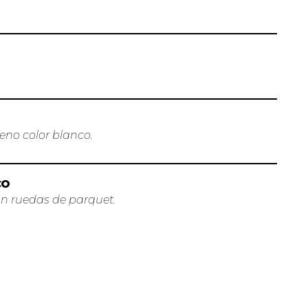
leno color blanco.
co
n ruedas de parquet.