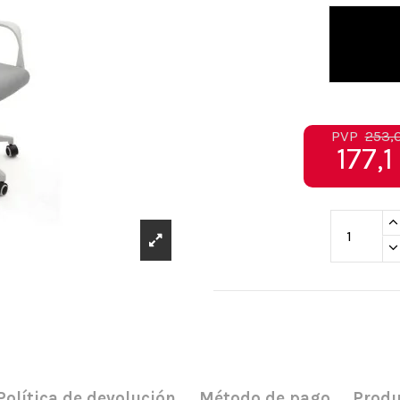
Negr
PVP
253,
177,1
Política de devolución
Método de pago
Produ