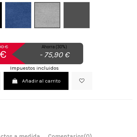
o
Azul
Gris Claro
Gris Marengo
00 €
Ahorra (30%)
 €
- 75,90 €
Impuestos incluidos
Añadir al carrito
ctos a medida
Comentarios
(0)