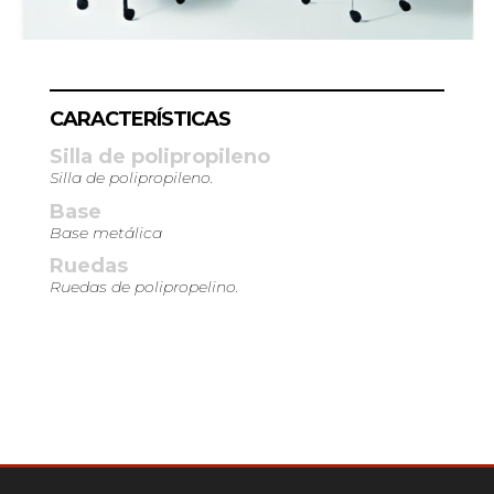
CARACTERÍSTICAS
Silla de polipropileno
Silla de polipropileno.
Base
Base metálica
Ruedas
Ruedas de polipropelino.