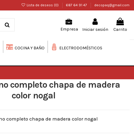
Lista de deseos (
0
)
687 64 91 47
decopaq@gmail.com
Iniciar sesión
Carrito
Empresa
COCINA Y BAÑO
ELECTRODOMÉSTICOS
no completo chapa de madera
color nogal
no completo chapa de madera color nogal