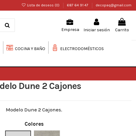
Lista de deseos (
0
)
687 64 91 47
decopaq@gmail.com
Iniciar sesión
Carrito
Empresa
COCINA Y BAÑO
ELECTRODOMÉSTICOS
delo Dune 2 Cajones
Modelo Dune 2 Cajones.
Colores
Blanco rayado
Gris